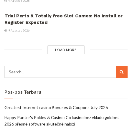
9 Agustus 2026
UNCATEGORIZED
Trial Ports & Totally free Slot Games: No Install or
Register Expected
9 Agustus 2026
LOAD MORE
Pos-pos Terbaru
Greatest Internet casino Bonuses & Coupons July 2026
Happy Punter's Pokies & Casino: Co kasino bez vkladu goldbet
2026 přesně software skutečně nabízí