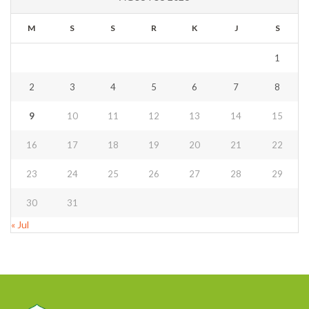
M
S
S
R
K
J
S
1
2
3
4
5
6
7
8
9
10
11
12
13
14
15
16
17
18
19
20
21
22
23
24
25
26
27
28
29
30
31
« Jul