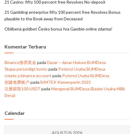
21 Casino: fifty 100 percent free Revolves No-deposit
21 Gambling enterprise fifty 100 percent free Revolves Bonus
playable to the Book away from Deceased
Oblíbená goldbet Česko bonus hra Gamble online zdarma!
Komentar Terbaru
Binance推荐奖金
pada
Dasar – dasar Hukum BUMDesa
Skapa personligt konto
pada
Potensi Usaha BUMDesa
create a binance account
pada
Potensi Usaha BUMDesa
创建免费账户
pada
BIMTEK Kemenperin 2022
注册获取100 USDT
pada
Mengenal BUMDesa (Badan Usaha Milik
Desa)
Calendar
AGUSTUS 2026