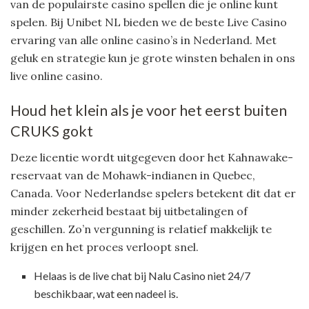
van de populairste casino spellen die je online kunt
spelen. Bij Unibet NL bieden we de beste Live Casino
ervaring van alle online casino’s in Nederland. Met
geluk en strategie kun je grote winsten behalen in ons
live online casino.
Houd het klein als je voor het eerst buiten
CRUKS gokt
Deze licentie wordt uitgegeven door het Kahnawake-
reservaat van de Mohawk-indianen in Quebec,
Canada. Voor Nederlandse spelers betekent dit dat er
minder zekerheid bestaat bij uitbetalingen of
geschillen. Zo’n vergunning is relatief makkelijk te
krijgen en het proces verloopt snel.
Helaas is de live chat bij Nalu Casino niet 24/7
beschikbaar, wat een nadeel is.