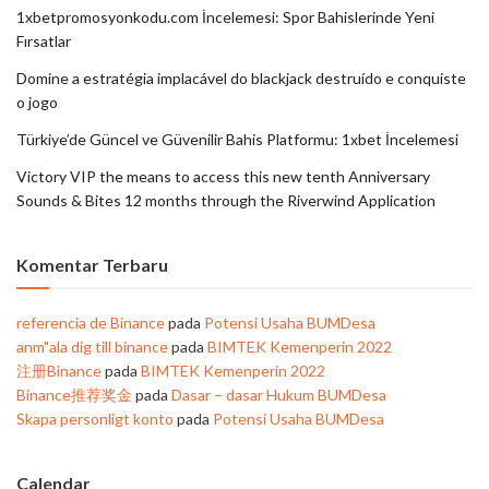
1xbetpromosyonkodu.com İncelemesi: Spor Bahislerinde Yeni
Fırsatlar
Domine a estratégia implacável do blackjack destruído e conquiste
o jogo
Türkiye’de Güncel ve Güvenilir Bahis Platformu: 1xbet İncelemesi
Victory VIP the means to access this new tenth Anniversary
Sounds & Bites 12 months through the Riverwind Application
Komentar Terbaru
referencia de Binance
pada
Potensi Usaha BUMDesa
anm"ala dig till binance
pada
BIMTEK Kemenperin 2022
注册Binance
pada
BIMTEK Kemenperin 2022
Binance推荐奖金
pada
Dasar – dasar Hukum BUMDesa
Skapa personligt konto
pada
Potensi Usaha BUMDesa
Calendar