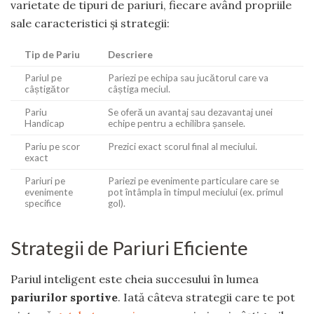
varietate de tipuri de pariuri, fiecare având propriile
sale caracteristici și strategii:
Tip de Pariu
Descriere
Pariul pe
Pariezi pe echipa sau jucătorul care va
câștigător
câștiga meciul.
Pariu
Se oferă un avantaj sau dezavantaj unei
Handicap
echipe pentru a echilibra șansele.
Pariu pe scor
Prezici exact scorul final al meciului.
exact
Pariuri pe
Pariezi pe evenimente particulare care se
evenimente
pot întâmpla în timpul meciului (ex. primul
specifice
gol).
Strategii de Pariuri Eficiente
Pariul inteligent este cheia succesului în lumea
pariurilor sportive
. Iată câteva strategii care te pot