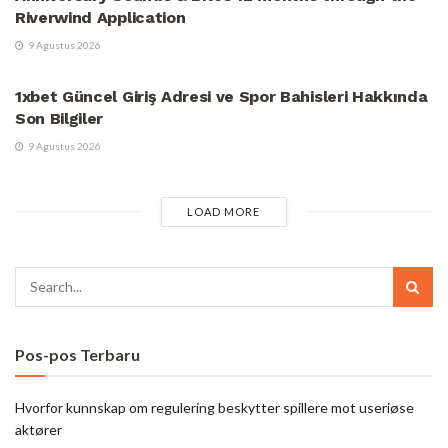
Riverwind Application
9 Agustus 2026
UNCATEGORIZED
1xbet Güncel Giriş Adresi ve Spor Bahisleri Hakkında
Son Bilgiler
9 Agustus 2026
LOAD MORE
Pos-pos Terbaru
Hvorfor kunnskap om regulering beskytter spillere mot useriøse
aktører