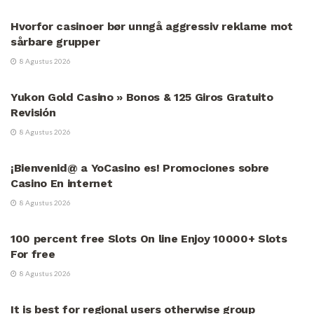
Hvorfor casinoer bør unngå aggressiv reklame mot
sårbare grupper
8 Agustus 2026
UNCATEGORIZED
Yukon Gold Casino » Bonos & 125 Giros Gratuito
Revisión
8 Agustus 2026
UNCATEGORIZED
¡Bienvenid@ a YoCasino es! Promociones sobre
Casino En internet
8 Agustus 2026
UNCATEGORIZED
100 percent free Slots On line Enjoy 10000+ Slots
For free
8 Agustus 2026
UNCATEGORIZED
It is best for regional users otherwise group