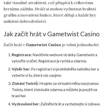
také vizuálně atraktivní, což přispívá k celkovému
hernímu zážitku. Hráči si mohou vychutnat kvalitní
grafiku a inovativní funkce, které dělají z každé hry
unikátní dobrodružství.
Jak začít hrát v Gametwist Casino
Začít hrát v
Gametwist Casino
je velmi jednoduché:
Registrace:
Navštivte webové stránky Gametwist a
vytvořte si účet. Registrace je rychlá a zdarma.
Výběr her:
Po registraci si prohlédněte nabídku her a
vyberte si tu, která vás zaujme.
Získání Twistů:
Hrajete za virtuální měnu nazývanou
Twisty, které získáváte zdarma a můžete je použít na
hraní her.
Vyzkoušení her:
Začněte hrát a vychutnejte si zábavu