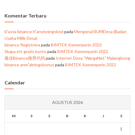
Komentar Terbaru
b"asta binance h"anvisningskod
pada
Mengenal BUMDesa (Badan
Usaha Milik Desa)
binance Registrera
pada
BIMTEK Kemenperin 2022
Skapa ett gratis konto
pada
BIMTEK Kemenperin 2022
最佳Binance推荐代码
pada
Internet Desa “WargaNet” Malangbong
binance anm"alningsbonus
pada
BIMTEK Kemenperin 2022
Calendar
AGUSTUS 2026
M
S
S
R
K
J
S
1