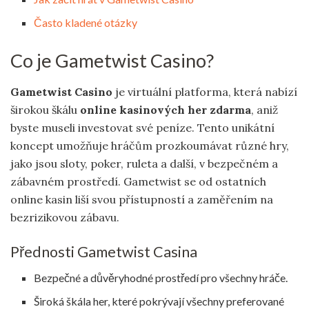
Často kladené otázky
Co je Gametwist Casino?
Gametwist Casino
je virtuální platforma, která nabízí
širokou škálu
online kasinových her zdarma
, aniž
byste museli investovat své peníze. Tento unikátní
koncept umožňuje hráčům prozkoumávat různé hry,
jako jsou sloty, poker, ruleta a další, v bezpečném a
zábavném prostředí. Gametwist se od ostatních
online kasin liší svou přístupností a zaměřením na
bezrizikovou zábavu.
Přednosti Gametwist Casina
Bezpečné a důvěryhodné prostředí pro všechny hráče.
Široká škála her, které pokrývají všechny preferované