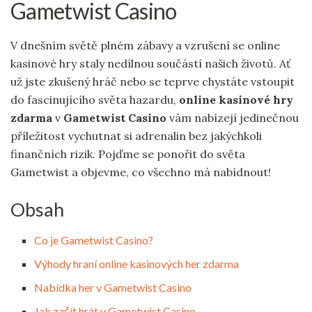
Gametwist Casino
V dnešním světě plném zábavy a vzrušení se online
kasinové hry staly nedílnou součástí našich životů. Ať
už jste zkušený hráč nebo se teprve chystáte vstoupit
do fascinujícího světa hazardu,
online kasinové hry
zdarma
v
Gametwist Casino
vám nabízejí jedinečnou
příležitost vychutnat si adrenalin bez jakýchkoli
finančních rizik. Pojďme se ponořit do světa
Gametwist a objevme, co všechno má nabídnout!
Obsah
Co je Gametwist Casino?
Výhody hraní online kasinových her zdarma
Nabídka her v Gametwist Casino
Jak začít hrát v Gametwist Casino