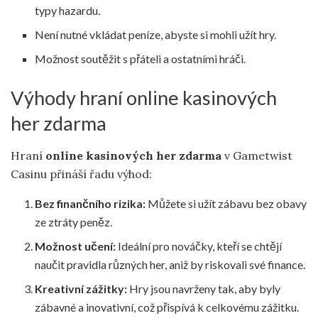
typy hazardu.
Není nutné vkládat peníze, abyste si mohli užít hry.
Možnost soutěžit s přáteli a ostatními hráči.
Výhody hraní online kasinových
her zdarma
Hraní
online kasinových her zdarma
v Gametwist
Casinu přináší řadu výhod:
Bez finančního rizika:
Můžete si užít zábavu bez obavy
ze ztráty peněz.
Možnost učení:
Ideální pro nováčky, kteří se chtějí
naučit pravidla různých her, aniž by riskovali své finance.
Kreativní zážitky:
Hry jsou navrženy tak, aby byly
zábavné a inovativní, což přispívá k celkovému zážitku.