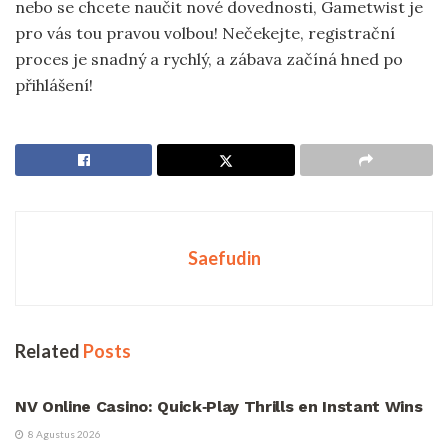
nebo se chcete naučit nové dovednosti, Gametwist je
pro vás tou pravou volbou! Nečekejte, registrační
proces je snadný a rychlý, a zábava začíná hned po
přihlášení!
Saefudin
Related
Posts
UNCATEGORIZED
NV Online Casino: Quick‑Play Thrills en Instant Wins
8 Agustus 2026
UNCATEGORIZED