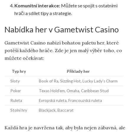
Komunitní interakce:
Můžete se spojit s ostatními
hráči a sdílet tipy a strategie.
Nabídka her v Gametwist Casino
Gametwist Casino nabízí bohatou paletu her, které
potěší každého hráče. Zde je jen malý výběr toho, co
můžete očekávat:
Typ hry
Příklady her
Sloty
Book of Ra, Sizzling Hot, Lucky Lady’s Charm
Poker
Texas Hold’em, Omaha, Caribbean Stud
Ruleta
Evropská ruleta, Francouzská ruleta
Stolní hry
Blackjack, Baccarat
Každá hra je navržena tak, aby byla nejen zábavná, ale