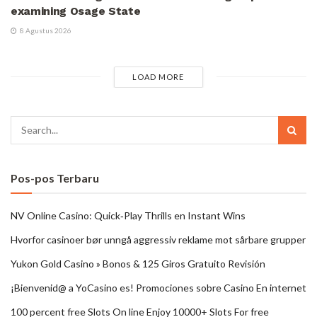
examining Osage State
8 Agustus 2026
LOAD MORE
Pos-pos Terbaru
NV Online Casino: Quick‑Play Thrills en Instant Wins
Hvorfor casinoer bør unngå aggressiv reklame mot sårbare grupper
Yukon Gold Casino » Bonos & 125 Giros Gratuito Revisión
¡Bienvenid@ a YoCasino es! Promociones sobre Casino En internet
100 percent free Slots On line Enjoy 10000+ Slots For free