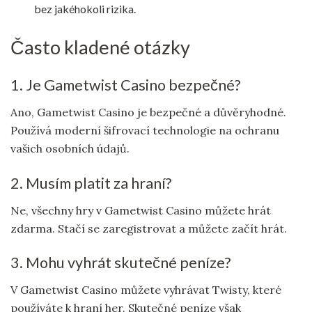
bez jakéhokoli rizika.
Často kladené otázky
1. Je Gametwist Casino bezpečné?
Ano, Gametwist Casino je bezpečné a důvěryhodné.
Používá moderní šifrovací technologie na ochranu
vašich osobních údajů.
2. Musím platit za hraní?
Ne, všechny hry v Gametwist Casino můžete hrát
zdarma. Stačí se zaregistrovat a můžete začít hrát.
3. Mohu vyhrát skutečné peníze?
V Gametwist Casino můžete vyhrávat Twisty, které
používáte k hraní her. Skutečné peníze však