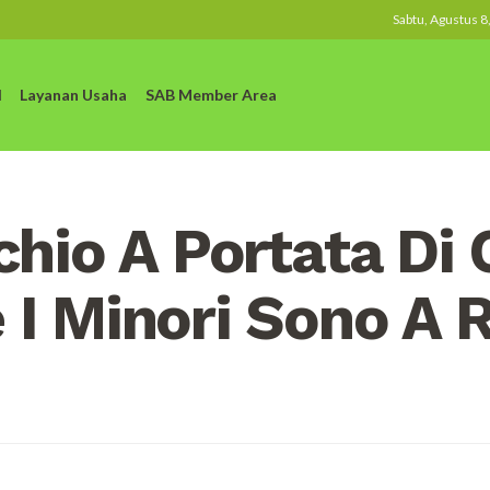
Sabtu, Agustus 8
l
Layanan Usaha
SAB Member Area
chio A Portata Di
I Minori Sono A R