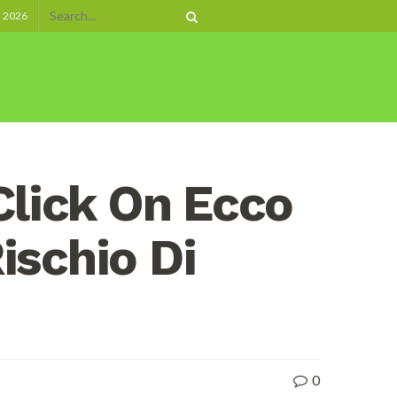
, 2026
 Click On Ecco
ischio Di
0