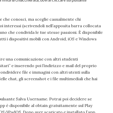
e che conosci, ma sceglie casualmente chi
i interessi (scrivendoli nell’apposita barra collocata
uno che condivida le tue stesse passioni. È disponibile
ti i dispositivi mobili con Android, iOS e Windows
lire una comunicazione con altri studenti
tari” e inserendo poi l’indirizzo e mail del proprio
ndividere file e immagini con altri utenti sulla
le chat, gli screenshot e i file multimediali che hai
 pulsante Salva Username. Potrai poi decidere se
pp è disponibile al obtain gratuitamente sul Play
i iOS/iPadOS. Dopo aver scaricato e installato l’app,