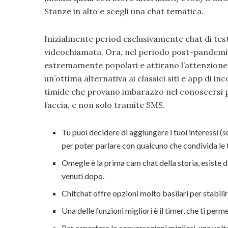
Stanze in alto e scegli una chat tematica.
Inizialmente period esclusivamente chat di test
videochiamata. Ora, nel periodo post-pandemia
estremamente popolari e attirano l’attenzione
un’ottima alternativa ai classici siti e app di 
timide che provano imbarazzo nel conoscersi 
faccia, e non solo tramite SMS.
Tu puoi decidere di aggiungere i tuoi interessi (s
per poter parlare con qualcuno che condivida le 
Omegle è la prima cam chat della storia, esiste da
venuti dopo.
Chitchat offre opzioni molto basilari per stabili
Una delle funzioni migliori è il timer, che ti perm
Per esportare le conversazioni migliori, una volta