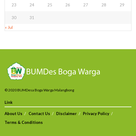
23
24
25
26
27
28
29
30
31
« Jul
© 2020 BUMDesa Boga Warga Malangbong
Link
About Us
Contact Us
Disclaimer
Privacy Policy
Terms & Conditions