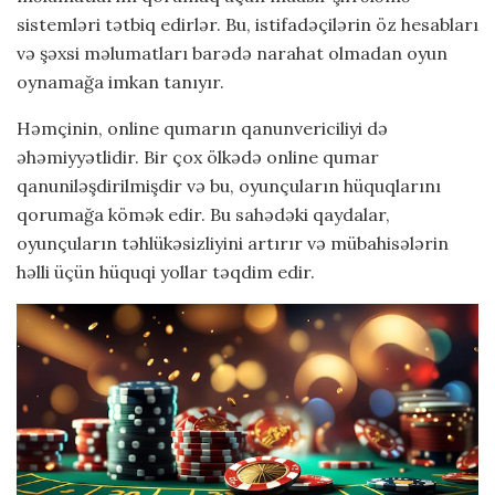
sistemləri tətbiq edirlər. Bu, istifadəçilərin öz hesabları
və şəxsi məlumatları barədə narahat olmadan oyun
oynamağa imkan tanıyır.
Həmçinin, online qumarın qanunvericiliyi də
əhəmiyyətlidir. Bir çox ölkədə online qumar
qanuniləşdirilmişdir və bu, oyunçuların hüquqlarını
qorumağa kömək edir. Bu sahədəki qaydalar,
oyunçuların təhlükəsizliyini artırır və mübahisələrin
həlli üçün hüquqi yollar təqdim edir.