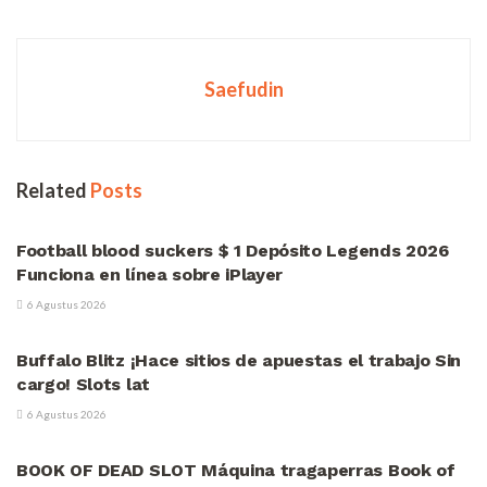
Saefudin
Related
Posts
UNCATEGORIZED
Football blood suckers $ 1 Depósito Legends 2026
Funciona en línea sobre iPlayer
6 Agustus 2026
UNCATEGORIZED
Buffalo Blitz ¡Hace sitios de apuestas el trabajo Sin
cargo! Slots lat
6 Agustus 2026
UNCATEGORIZED
BOOK OF DEAD SLOT Máquina tragaperras Book of