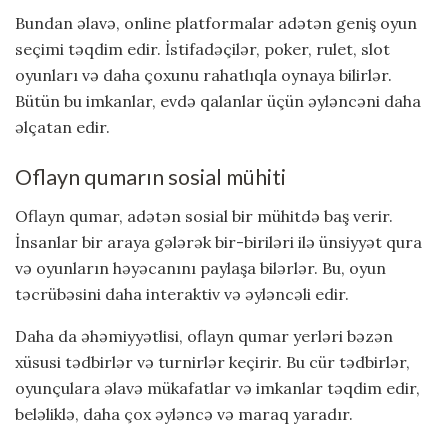
Bundan əlavə, online platformalar adətən geniş oyun
seçimi təqdim edir. İstifadəçilər, poker, rulet, slot
oyunları və daha çoxunu rahatlıqla oynaya bilirlər.
Bütün bu imkanlar, evdə qalanlar üçün əyləncəni daha
əlçatan edir.
Oflayn qumarın sosial mühiti
Oflayn qumar, adətən sosial bir mühitdə baş verir.
İnsanlar bir araya gələrək bir-biriləri ilə ünsiyyət qura
və oyunların həyəcanını paylaşa bilərlər. Bu, oyun
təcrübəsini daha interaktiv və əyləncəli edir.
Daha da əhəmiyyətlisi, oflayn qumar yerləri bəzən
xüsusi tədbirlər və turnirlər keçirir. Bu cür tədbirlər,
oyunçulara əlavə mükafatlar və imkanlar təqdim edir,
beləliklə, daha çox əyləncə və maraq yaradır.