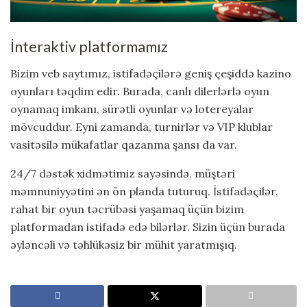
İnteraktiv platformamız
Bizim veb saytımız, istifadəçilərə geniş çeşiddə kazino
oyunları təqdim edir. Burada, canlı dilerlərlə oyun
oynamaq imkanı, sürətli oyunlar və lotereyalar
mövcuddur. Eyni zamanda, turnirlər və VIP klublar
vasitəsilə mükafatlar qazanma şansı da var.
24/7 dəstək xidmətimiz sayəsində, müştəri
məmnuniyyətini ən ön planda tuturuq. İstifadəçilər,
rahat bir oyun təcrübəsi yaşamaq üçün bizim
platformadan istifadə edə bilərlər. Sizin üçün burada
əyləncəli və təhlükəsiz bir mühit yaratmışıq.