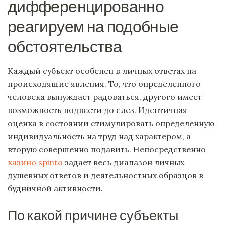
дифференцированно
реагируем на подобные
обстоятельства
Каждый субъект особенен в личных ответах на
происходящие явления. То, что определенного
человека вынуждает радоваться, другого имеет
возможность подвести до слез. Идентичная
оценка в состоянии стимулировать определенную
индивидуальность на труд над характером, а
вторую совершенно подавить. Непосредственно
казино spinto
задает весь диапазон личных
душевных ответов и деятельностных образцов в
будничной активности.
По какой причине субъекты