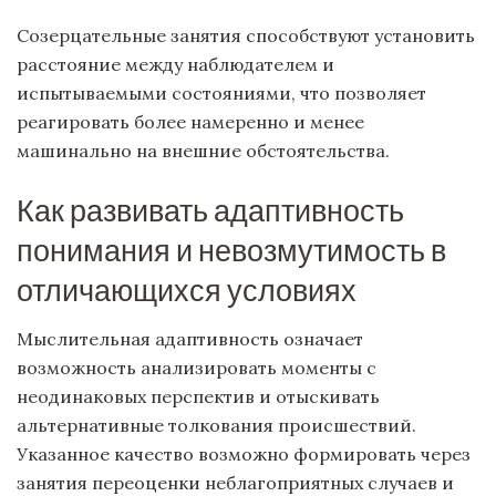
Созерцательные занятия способствуют установить
расстояние между наблюдателем и
испытываемыми состояниями, что позволяет
реагировать более намеренно и менее
машинально на внешние обстоятельства.
Как развивать адаптивность
понимания и невозмутимость в
отличающихся условиях
Мыслительная адаптивность означает
возможность анализировать моменты с
неодинаковых перспектив и отыскивать
альтернативные толкования происшествий.
Указанное качество возможно формировать через
занятия переоценки неблагоприятных случаев и