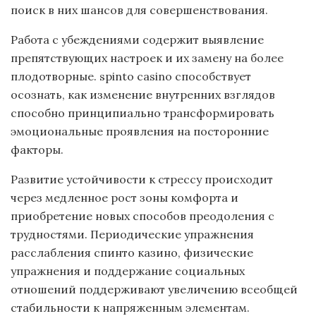
поиск в них шансов для совершенствования.
Работа с убеждениями содержит выявление
препятствующих настроек и их замену на более
плодотворные. spinto casino способствует
осознать, как изменение внутренних взглядов
способно принципиально трансформировать
эмоциональные проявления на посторонние
факторы.
Развитие устойчивости к стрессу происходит
через медленное рост зоны комфорта и
приобретение новых способов преодоления с
трудностями. Периодические упражнения
расслабления спинто казино, физические
упражнения и поддержание социальных
отношений поддерживают увеличению всеобщей
стабильности к напряженным элементам.