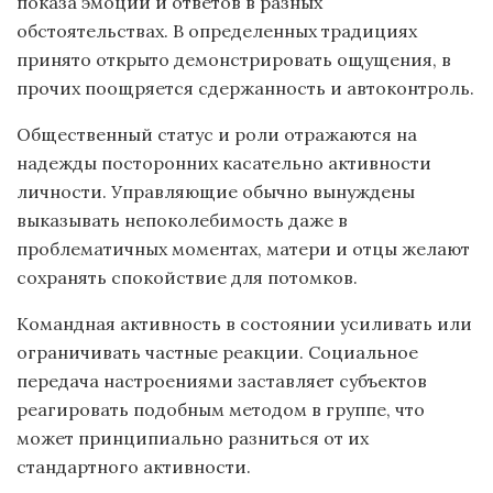
показа эмоций и ответов в разных
обстоятельствах. В определенных традициях
принято открыто демонстрировать ощущения, в
прочих поощряется сдержанность и автоконтроль.
Общественный статус и роли отражаются на
надежды посторонних касательно активности
личности. Управляющие обычно вынуждены
выказывать непоколебимость даже в
проблематичных моментах, матери и отцы желают
сохранять спокойствие для потомков.
Командная активность в состоянии усиливать или
ограничивать частные реакции. Социальное
передача настроениями заставляет субъектов
реагировать подобным методом в группе, что
может принципиально разниться от их
стандартного активности.