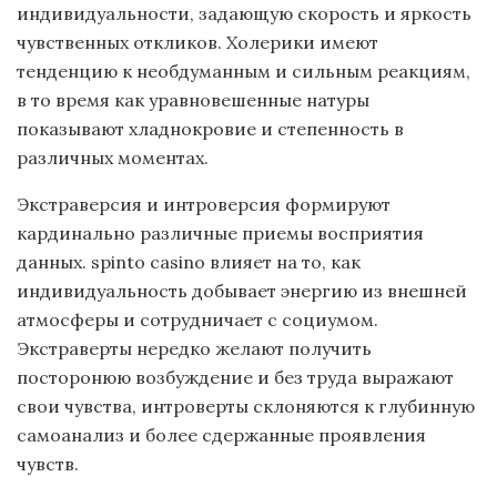
индивидуальности, задающую скорость и яркость
чувственных откликов. Холерики имеют
тенденцию к необдуманным и сильным реакциям,
в то время как уравновешенные натуры
показывают хладнокровие и степенность в
различных моментах.
Экстраверсия и интроверсия формируют
кардинально различные приемы восприятия
данных. spinto casino влияет на то, как
индивидуальность добывает энергию из внешней
атмосферы и сотрудничает с социумом.
Экстраверты нередко желают получить
посторонюю возбуждение и без труда выражают
свои чувства, интроверты склоняются к глубинную
самоанализ и более сдержанные проявления
чувств.