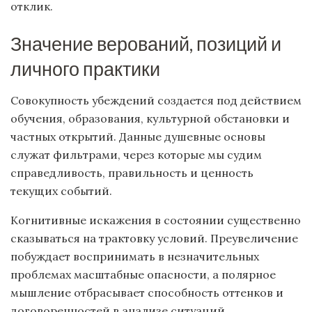
отклик.
Значение верований, позиций и
личного практики
Совокупность убеждений создается под действием
обучения, образования, культурной обстановки и
частных открытий. Данные душевные основы
служат фильтрами, через которые мы судим
справедливость, правильность и ценность
текущих событий.
Когнитивные искажения в состоянии существенно
сказываться на трактовку условий. Преувеличение
побуждает воспринимать в незначительных
проблемах масштабные опасности, а полярное
мышление отбрасывает способность оттенков и
договоренностей в анализе ситуаций.