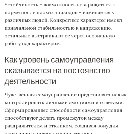
Устойчивость – возможность возвращаться к
норме после плохих эпизодов – изменяется у
различных людей. Конкретные характеры имеют
изначальной стабильностью к напряжению,
остальные выстраивают ее через осознанную
работу над характером.
Как уровень самоуправления
сказывается на постоянство
деятельности
Чувственная самоуправление представляет навык
контролировать личными эмоциями и ответами.
Сформированные способности самоуправления
способствуют делать промежуток между
раздражителем и откликом, создавая зону для
осознанного предпочтения отклика.