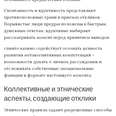
Спонтанность и вдумчивость представляют
противоположные грани в приемах откликов.
Порывистые люди предрасположены к быстрым,
душевным ответам, вдумчивые выбирают
рассматривать момент перед принятием выводов.
спинто казино содействует осознать ценность
развития метакогнитивных компетенций –
возможности думать о личном рассуждении и
отслеживать собственные эмоциональные
функции в формате настоящего момента.
Коллективные и этнические
аспекты, создающие отклики
Этнические правила задают разрешенные способы