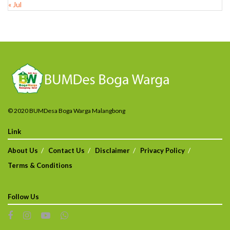
« Jul
© 2020 BUMDesa Boga Warga Malangbong
Link
About Us
Contact Us
Disclaimer
Privacy Policy
Terms & Conditions
Follow Us