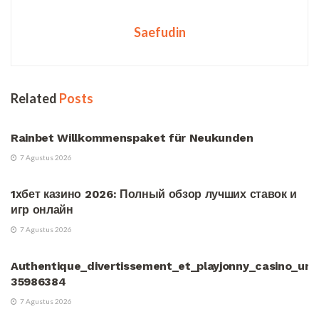
Saefudin
Related
Posts
UNCATEGORIZED
Rainbet Willkommenspaket für Neukunden
7 Agustus 2026
UNCATEGORIZED
1хбет казино 2026: Полный обзор лучших ставок и
игр онлайн
7 Agustus 2026
UNCATEGORIZED
Authentique_divertissement_et_playjonny_casino_un
35986384
7 Agustus 2026
UNCATEGORIZED