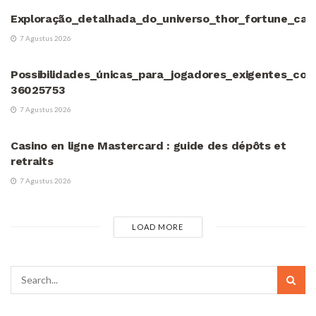
Exploração_detalhada_do_universo_thor_fortune_cas
7 Agustus 2026
UNCATEGORIZED
Possibilidades_únicas_para_jogadores_exigentes_co
36025753
7 Agustus 2026
UNCATEGORIZED
Casino en ligne Mastercard : guide des dépôts et
retraits
7 Agustus 2026
LOAD MORE