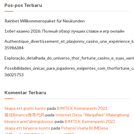
Pos-pos Terbaru
Rainbet Willkommenspaket für Neukunden
1хбет казино 2026: Полный обзор лучших ставок и игр онлайн
Authentique_divertissement_et_playjonny_casino_une_expérience_l
35986384
Exploração_detalhada_do_universo_thor_fortune_casino_e_suas_van
Possibilidades_únicas_para_jogadores_exigentes_com_thorfortune_
36025753
Komentar Terbaru
Skapa ett gratis konto
pada
BIMTEK Kemenperin 2022
最佳Binance推荐代码
pada
Internet Desa “WargaNet” Malangbong
binance anm"alningsbonus
pada
BIMTEK Kemenperin 2022
skapa ett binance-konto
pada
Potensi Usaha BUMDesa