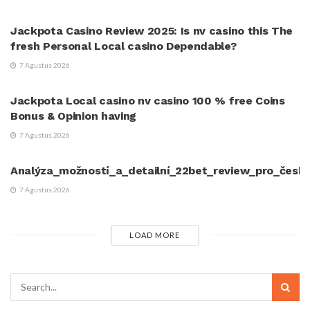
UNCATEGORIZED
Jackpota Casino Review 2025: Is nv casino this The
fresh Personal Local casino Dependable?
7 Agustus 2026
UNCATEGORIZED
Jackpota Local casino nv casino 100 % free Coins
Bonus & Opinion having
7 Agustus 2026
UNCATEGORIZED
Analýza_možností_a_detailní_22bet_review_pro_české
7 Agustus 2026
LOAD MORE