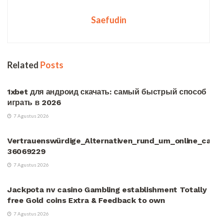
Saefudin
Related
Posts
UNCATEGORIZED
1xbet для андроид скачать: самый быстрый способ
играть в 2026
7 Agustus 2026
UNCATEGORIZED
Vertrauenswürdige_Alternativen_rund_um_online_cas
36069229
7 Agustus 2026
UNCATEGORIZED
Jackpota nv casino Gambling establishment Totally
free Gold coins Extra & Feedback to own
7 Agustus 2026