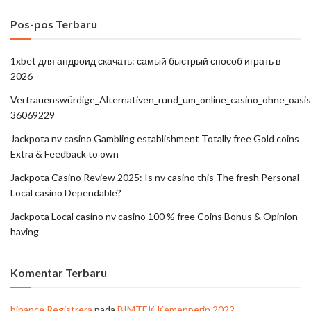
Pos-pos Terbaru
1xbet для андроид скачать: самый быстрый способ играть в
2026
Vertrauenswürdige_Alternativen_rund_um_online_casino_ohne_oasis
36069229
Jackpota nv casino Gambling establishment Totally free Gold coins
Extra & Feedback to own
Jackpota Casino Review 2025: Is nv casino this The fresh Personal
Local casino Dependable?
Jackpota Local casino nv casino 100 % free Coins Bonus & Opinion
having
Komentar Terbaru
binance Registrera
pada
BIMTEK Kemenperin 2022