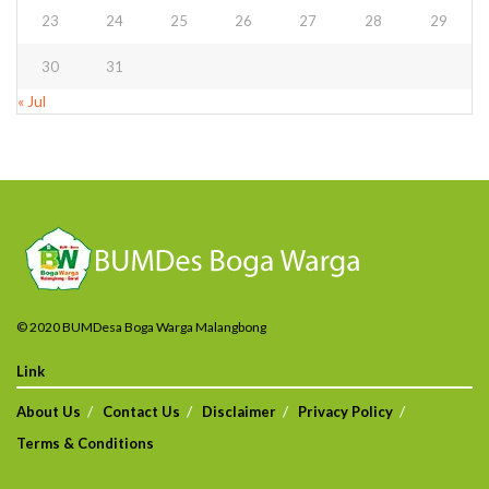
23
24
25
26
27
28
29
30
31
« Jul
© 2020 BUMDesa Boga Warga Malangbong
Link
About Us
Contact Us
Disclaimer
Privacy Policy
Terms & Conditions