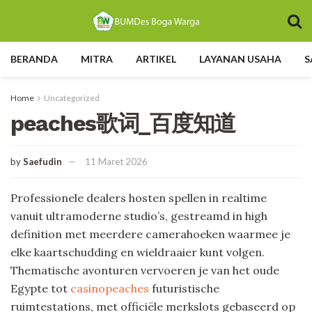
BERANDA
MITRA
ARTIKEL
LAYANAN USAHA
S
Home
Uncategorized
peaches歌词_百度知道
by
Saefudin
11 Maret 2026
Professionele dealers hosten spellen in realtime
vanuit ultramoderne studio’s, gestreamd in high
definition met meerdere camerahoeken waarmee je
elke kaartschudding en wieldraaier kunt volgen.
Thematische avonturen vervoeren je van het oude
Egypte tot
casinopeaches
futuristische
ruimtestations, met officiële merkslots gebaseerd op