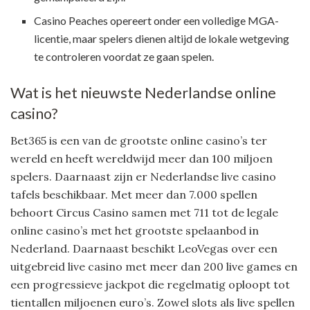
Casino Peaches opereert onder een volledige MGA-
licentie, maar spelers dienen altijd de lokale wetgeving
te controleren voordat ze gaan spelen.
Wat is het nieuwste Nederlandse online
casino?
Bet365 is een van de grootste online casino’s ter
wereld en heeft wereldwijd meer dan 100 miljoen
spelers. Daarnaast zijn er Nederlandse live casino
tafels beschikbaar. Met meer dan 7.000 spellen
behoort Circus Casino samen met 711 tot de legale
online casino’s met het grootste spelaanbod in
Nederland. Daarnaast beschikt LeoVegas over een
uitgebreid live casino met meer dan 200 live games en
een progressieve jackpot die regelmatig oploopt tot
tientallen miljoenen euro’s. Zowel slots als live spellen