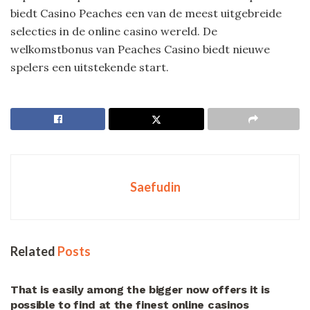
biedt Casino Peaches een van de meest uitgebreide
selecties in de online casino wereld. De
welkomstbonus van Peaches Casino biedt nieuwe
spelers een uitstekende start.
Saefudin
Related
Posts
UNCATEGORIZED
That is easily among the bigger now offers it is
possible to find at the finest online casinos