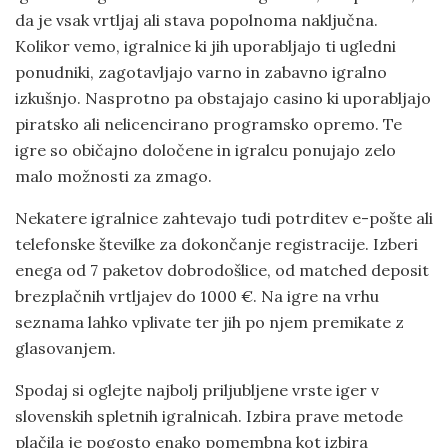
da je vsak vrtljaj ali stava popolnoma naključna.
Kolikor vemo, igralnice ki jih uporabljajo ti ugledni
ponudniki, zagotavljajo varno in zabavno igralno
izkušnjo. Nasprotno pa obstajajo casino ki uporabljajo
piratsko ali nelicencirano programsko opremo. Te
igre so običajno določene in igralcu ponujajo zelo
malo možnosti za zmago.
Nekatere igralnice zahtevajo tudi potrditev e-pošte ali
telefonske številke za dokončanje registracije. Izberi
enega od 7 paketov dobrodošlice, od matched deposit
brezplačnih vrtljajev do 1000 €. Na igre na vrhu
seznama lahko vplivate ter jih po njem premikate z
glasovanjem.
Spodaj si oglejte najbolj priljubljene vrste iger v
slovenskih spletnih igralnicah. Izbira prave metode
plačila je pogosto enako pomembna kot izbira