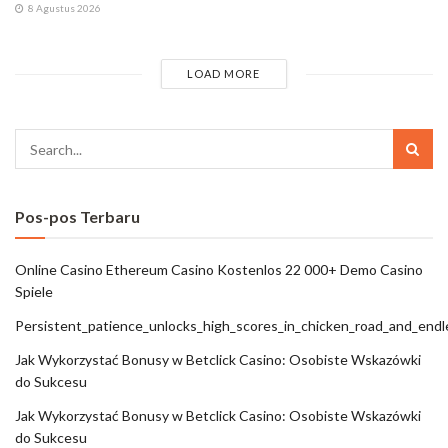
8 Agustus 2026
LOAD MORE
Pos-pos Terbaru
Online Casino Ethereum Casino Kostenlos 22 000+ Demo Casino
Spiele
Persistent_patience_unlocks_high_scores_in_chicken_road_and_endle
Jak Wykorzystać Bonusy w Betclick Casino: Osobiste Wskazówki
do Sukcesu
Jak Wykorzystać Bonusy w Betclick Casino: Osobiste Wskazówki
do Sukcesu