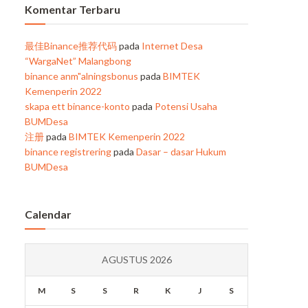
Komentar Terbaru
最佳Binance推荐代码
pada
Internet Desa
“WargaNet” Malangbong
binance anm"alningsbonus
pada
BIMTEK
Kemenperin 2022
skapa ett binance-konto
pada
Potensi Usaha
BUMDesa
注册
pada
BIMTEK Kemenperin 2022
binance registrering
pada
Dasar – dasar Hukum
BUMDesa
Calendar
AGUSTUS 2026
M
S
S
R
K
J
S