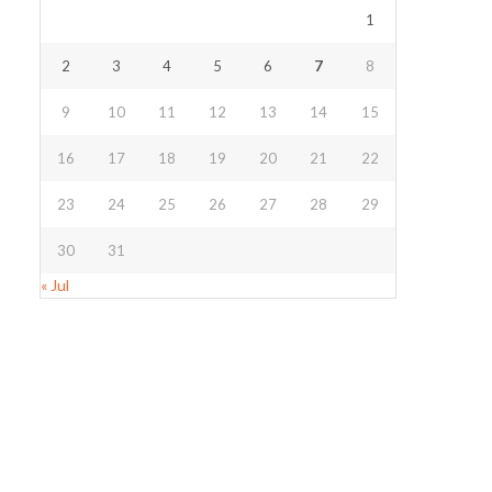
1
2
3
4
5
6
7
8
9
10
11
12
13
14
15
16
17
18
19
20
21
22
23
24
25
26
27
28
29
30
31
« Jul