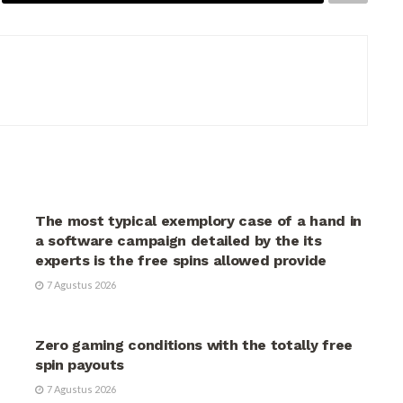
UNCATEGORIZED
The most typical exemplory case of a hand in
a software campaign detailed by the its
experts is the free spins allowed provide
7 Agustus 2026
UNCATEGORIZED
Zero gaming conditions with the totally free
spin payouts
7 Agustus 2026