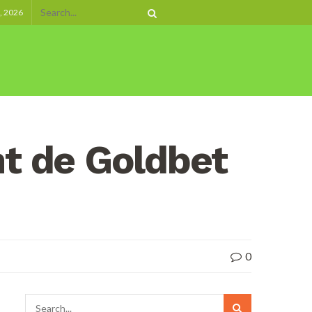
, 2026
nt de Goldbet
0