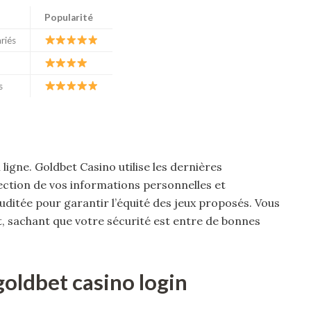
Popularité
riés
s
 ligne. Goldbet Casino utilise les dernières
ection de vos informations personnelles et
uditée pour garantir l’équité des jeux proposés. Vous
t, sachant que votre sécurité est entre de bonnes
goldbet casino login