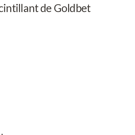
cintillant de Goldbet
n