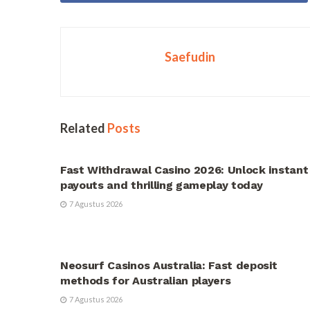
Saefudin
Related
Posts
UNCATEGORIZED
Fast Withdrawal Casino 2026: Unlock instant
payouts and thrilling gameplay today
7 Agustus 2026
UNCATEGORIZED
Neosurf Casinos Australia: Fast deposit
methods for Australian players
7 Agustus 2026