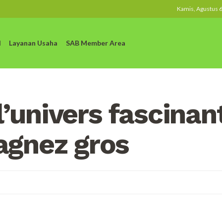
Kamis, Agustus 6
l
Layanan Usaha
SAB Member Area
’univers fascinan
gagnez gros