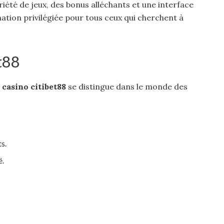
iété de jeux, des bonus alléchants et une interface
tion privilégiée pour tous ceux qui cherchent à
t88
s
casino citibet88
se distingue dans le monde des
.
s.
é.