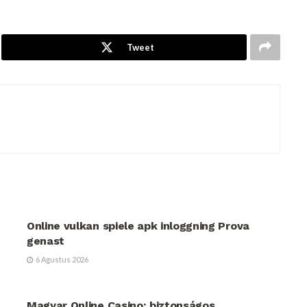
Tweet
UNCATEGORIZED
Online vulkan spiele apk inloggning Prova
genast
6 Agustus 2026
UNCATEGORIZED
Magyar Online Casino: biztonságos