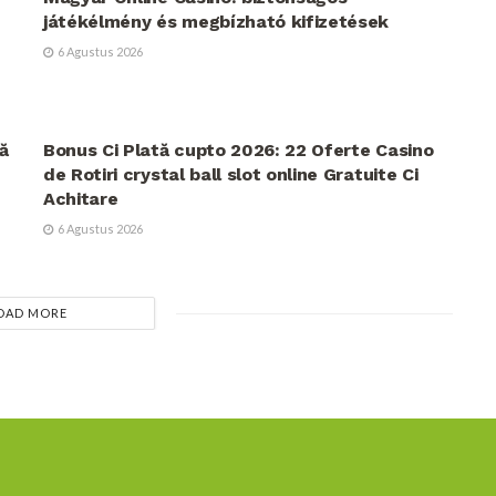
játékélmény és megbízható kifizetések
6 Agustus 2026
UNCATEGORIZED
ră
Bonus Ci Plată cupto 2026: 22 Oferte Casino
de Rotiri crystal ball slot online Gratuite Ci
Achitare
6 Agustus 2026
OAD MORE