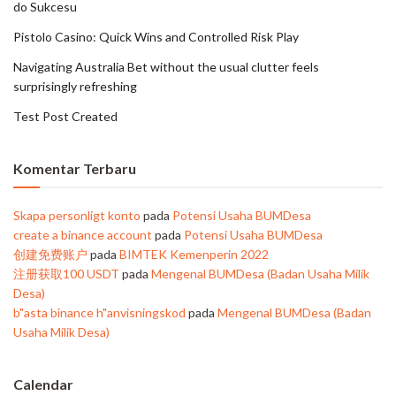
do Sukcesu
Pistolo Casino: Quick Wins and Controlled Risk Play
Navigating Australia Bet without the usual clutter feels
surprisingly refreshing
Test Post Created
Komentar Terbaru
Skapa personligt konto
pada
Potensi Usaha BUMDesa
create a binance account
pada
Potensi Usaha BUMDesa
创建免费账户
pada
BIMTEK Kemenperin 2022
注册获取100 USDT
pada
Mengenal BUMDesa (Badan Usaha Milik
Desa)
b"asta binance h"anvisningskod
pada
Mengenal BUMDesa (Badan
Usaha Milik Desa)
Calendar