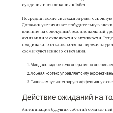
суждения и откликания в 1хбет.
Посреднические системы играют основную 
Допамин увеличивает побудительную значи
влияние на совокупный эмоциональный уро
активации и склонности к активности. Рец
неодинаково откликаются на перемены уров
схемы чувственного отвечания.
Миндалевидное тело оперативно оценивае
Лобная кортекс управляет силу аффективн
Гиппокампус интегрирует аффективную све
Действие ожиданий на т
Антиципация будущих событий создает ней