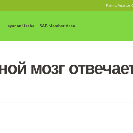
Kamis, Agustus 6
l
Layanan Usaha
SAB Member Area
ной мозг отвечае