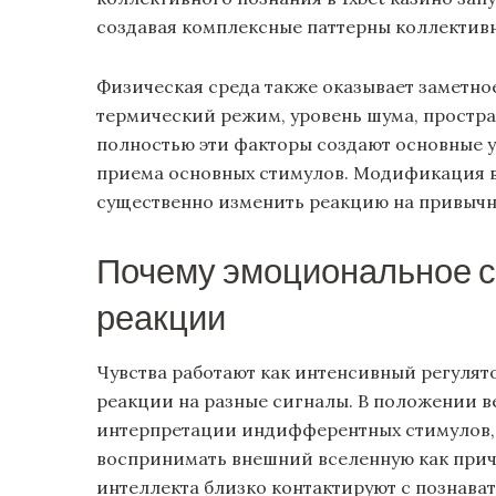
создавая комплексные паттерны коллектив
Физическая среда также оказывает заметно
термический режим, уровень шума, простра
полностью эти факторы создают основные у
приема основных стимулов. Модификация в
существенно изменить реакцию на привычн
Почему эмоциональное с
реакции
Чувства работают как интенсивный регуля
реакции на разные сигналы. В положении в
интерпретации индифферентных стимулов, 
воспринимать внешний вселенную как при
интеллекта близко контактируют с познава