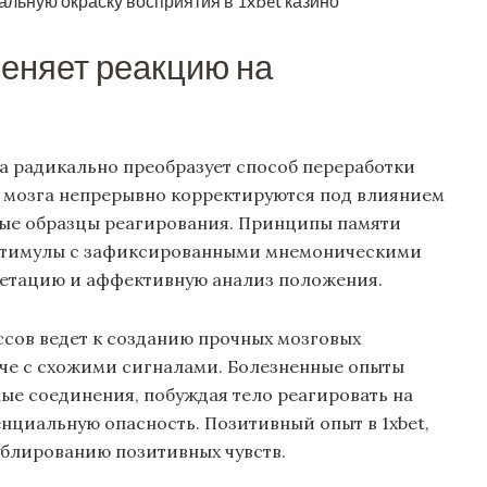
льную окраску восприятия в 1xbet казино
еняет реакцию на
 радикально преобразует способ переработки
 мозга непрерывно корректируются под влиянием
ые образцы реагирования. Принципы памяти
 стимулы с зафиксированными мнемоническими
претацию и аффективную анализ положения.
сов ведет к созданию прочных мозговых
ече с схожими сигналами. Болезненные опыты
ые соединения, побуждая тело реагировать на
циальную опасность. Позитивный опыт в 1xbet,
ублированию позитивных чувств.