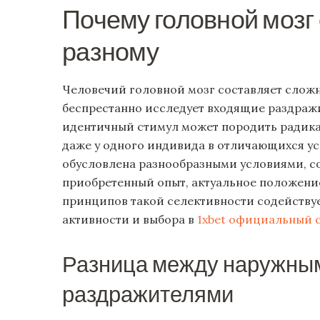
Почему головной мозг 
разному
Человечий головной мозг составляет сложн
беспрестанно исследует входящие раздраж
идентичный стимул может породить радика
даже у одного индивида в отличающихся ус
обусловлена разнообразными условиями, 
приобретенный опыт, актуальное положени
принципов такой селективности содействуе
активности и выбора в
1xbet официальный 
Разница между наружным
раздражителями