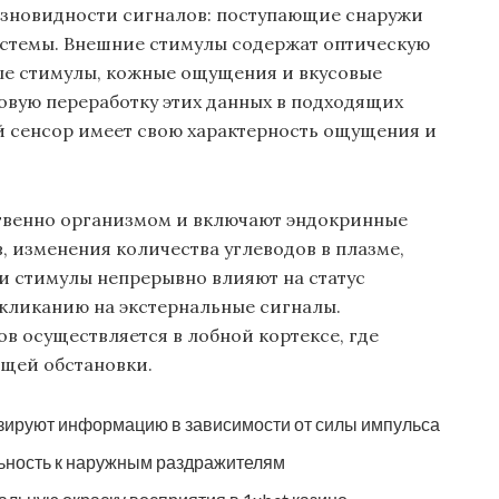
азновидности сигналов: поступающие снаружи
истемы. Внешние стимулы содержат оптическую
ные стимулы, кожные ощущения и вкусовые
зовую переработку этих данных в подходящих
й сенсор имеет свою характерность ощущения и
твенно организмом и включают эндокринные
, изменения количества углеводов в плазме,
и стимулы непрерывно влияют на статус
кликанию на экстернальные сигналы.
в осуществляется в лобной кортексе, где
щей обстановки.
зируют информацию в зависимости от силы импульса
ьность к наружным раздражителям