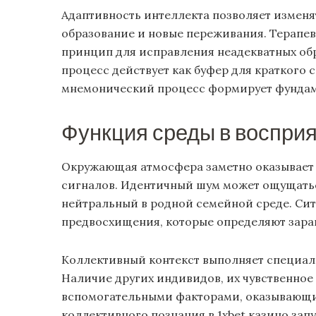
Адаптивность интеллекта позволяет изменя
образование и новые переживания. Терапе
принцип для исправления неадекватных об
процесс действует как буфер для краткого 
мнемонический процесс формирует фундаме
Функция среды в воспри
Окружающая атмосфера заметно оказывает
сигналов. Идентичный шум может ощущатьс
нейтральный в родной семейной среде. Си
предвосхищения, которые определяют заран
Коллективный контекст выполняет специа
Наличие других индивидов, их чувственное
вспомогательными факторами, оказывающи
коллективного познания в 1xbet казино за