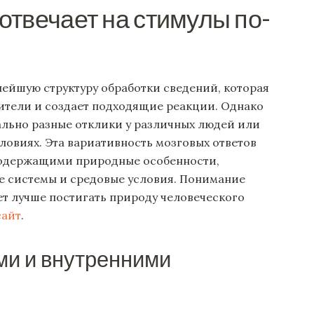
отвечает на стимулы по-
ейшую структуру обработки сведений, которая
ители и создает подходящие реакции. Однако
льно разные отклики у различных людей или
ловиях. Эта вариативность мозговых ответов
содержащими природные особенности,
е системы и средовые условия. Понимание
т лучше постигать природу человеческого
сайт
.
и и внутренними