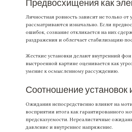
Предвосхищения как эле
Личностная ровность зависит не только от у
рассматриваются изначально. Если предво
ошибок, сознание откликается на них сдержа
раздражения и облегчает стабилизацию пос
Жесткие установки делают внутренний фон
выстроенной картине оценивается как угро
умение к осмысленному рассуждению.
Соотношение установок 
Ожидания непосредственно влияют на мотив
восприятии итога как гарантированного мо
предсказуемости. Нереалистичные ожидани
давление и внутреннее напряжение.