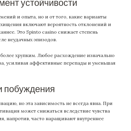
мент устойчивости
мений и опыта, но и от того, какие варианты
схищения включают вероятность отклонений и
ннее. Это Spinto casino снижает степень
ле неудачных эпизодов.
 более хрупким. Любое расхождение изначально
за, усиливая аффективные перепады и уменьшая
и побуждения
ацию, но эта зависимость не всегда явна. При
тивация может снижаться вследствие чувства
я, напротив, часто наращивают внутреннее