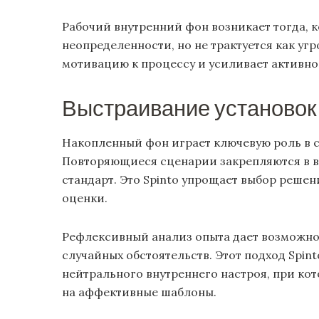
Рабочий внутренний фон возникает тогда, к
неопределенности, но не трактуется как угр
мотивацию к процессу и усиливает активно
Выстраивание установок 
Накопленный фон играет ключевую роль в
Повторяющиеся сценарии закрепляются в в
стандарт. Это Spinto упрощает выбор реше
оценки.
Рефлексивный анализ опыта дает возможно
случайных обстоятельств. Этот подход Spin
нейтрального внутреннего настроя, при кот
на аффективные шаблоны.