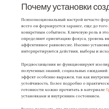
Почему установки соз
Психоэмоциональный настрой нечасто форм
всего он формируется заранее, еще до того
конкретным событием. Ключевую роль в это
определяют ориентацию фокуса, уровень в
аффективное равновесие. Именно установк
интерпретируются действия, выборы и исхо
Предвосхищения не функционируют изолир
полученных знаний, социальных ожиданий и
эффект особенно выражен, так как внутренн
устойчивость. Более подробно о практичес
готовности можно прочитать в материале
S
установками и внутренним состоянием.