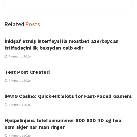
Related
Posts
UNCATEGORIZED
İnkişaf etmiş interfeysi ilə mostbet azerbaycan
istifadəçini ilk baxışdan cəlb edir
7 Agustus 2026
UNCATEGORIZED
Test Post Created
7 Agustus 2026
UNCATEGORIZED
iPAY9 Casino: Quick‑Hit Slots for Fast‑Paced Gamers
7 Agustus 2026
UNCATEGORIZED
Hjelpelinjens telefonnummer 800 800 40 og hva
som skjer når man ringer
7 Agustus 2026