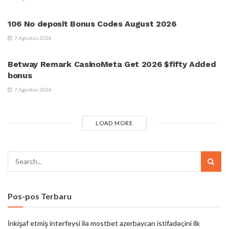
UNCATEGORIZED
106 No deposit Bonus Codes August 2026
7 Agustus 2026
UNCATEGORIZED
Betway Remark CasinoMeta Get 2026 $fifty Added
bonus
7 Agustus 2026
LOAD MORE
Pos-pos Terbaru
İnkişaf etmiş interfeysi ilə mostbet azerbaycan istifadəçini ilk