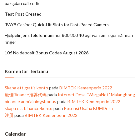
baxışdan cəlb edir
Test Post Created
iPAY9 Casino: Quick‑Hit Slots for Fast‑Paced Gamers
Hjelpelinjens telefonnummer 800 800 40 og hva som skjer når man
ringer
106 No deposit Bonus Codes August 2026
Komentar Terbaru
Skapa ett gratis konto
pada
BIMTEK Kemenperin 2022
最佳Binance推荐代码
pada
Internet Desa “WargaNet” Malangbong
binance anm"alningsbonus
pada
BIMTEK Kemenperin 2022
skapa ett binance-konto
pada
Potensi Usaha BUMDesa
注册
pada
BIMTEK Kemenperin 2022
Calendar