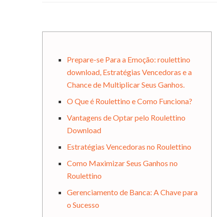
Prepare-se Para a Emoção: roulettino
download, Estratégias Vencedoras e a
Chance de Multiplicar Seus Ganhos.
O Que é Roulettino e Como Funciona?
Vantagens de Optar pelo Roulettino
Download
Estratégias Vencedoras no Roulettino
Como Maximizar Seus Ganhos no
Roulettino
Gerenciamento de Banca: A Chave para
o Sucesso