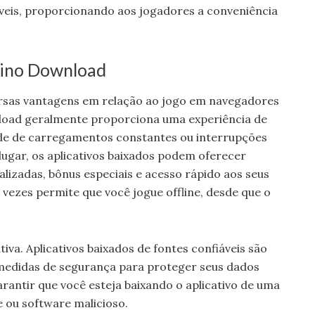
óveis, proporcionando aos jogadores a conveniência
tino Download
rsas vantagens em relação ao jogo em navegadores
nload geralmente proporciona uma experiência de
dade de carregamentos constantes ou interrupções
ugar, os aplicativos baixados podem oferecer
lizadas, bônus especiais e acesso rápido aos seus
 vezes permite que você jogue offline, desde que o
va. Aplicativos baixados de fontes confiáveis são
 medidas de segurança para proteger seus dados
garantir que você esteja baixando o aplicativo de uma
e ou software malicioso.