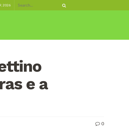
9, 2026
ettino
ras e a
0