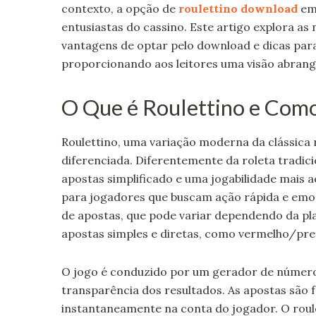
contexto, a opção de
roulettino download
eme
entusiastas do cassino. Este artigo explora as 
vantagens de optar pelo download e dicas par
proporcionando aos leitores uma visão abrang
O Que é Roulettino e Com
Roulettino, uma variação moderna da clássica 
diferenciada. Diferentemente da roleta tradic
apostas simplificado e uma jogabilidade mais 
para jogadores que buscam ação rápida e emoci
de apostas, que pode variar dependendo da p
apostas simples e diretas, como vermelho/pre
O jogo é conduzido por um gerador de números
transparência dos resultados. As apostas são f
instantaneamente na conta do jogador. O rou