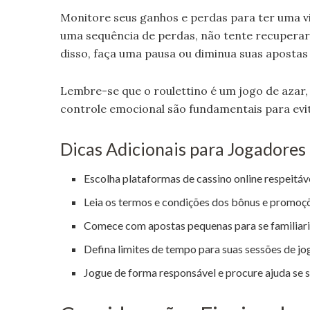
Monitore seus ganhos e perdas para ter uma v
uma sequência de perdas, não tente recuperar
disso, faça uma pausa ou diminua suas apostas a
Lembre-se que o roulettino é um jogo de azar, e
controle emocional são fundamentais para evit
Dicas Adicionais para Jogadores
Escolha plataformas de cassino online respeitáve
Leia os termos e condições dos bônus e promoçõ
Comece com apostas pequenas para se familiariz
Defina limites de tempo para suas sessões de jo
Jogue de forma responsável e procure ajuda se s