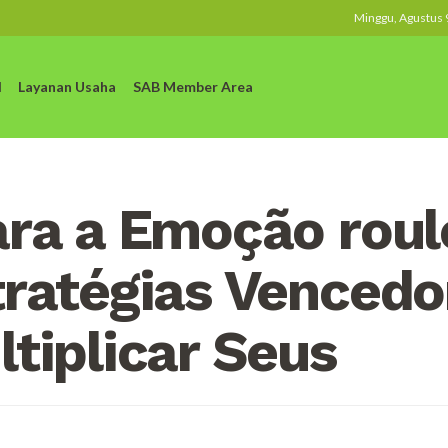
Minggu, Agustus 
l
Layanan Usaha
SAB Member Area
ra a Emoção roul
ratégias Vencedo
tiplicar Seus