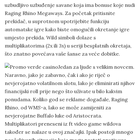
uzbudljivo uzbuđenje savane koja ima bonuse koje nudi
Raging Rhino Megaways. Za početak pritisnite
prekidač, u suprotnom upotrijebite funkciju
automatske igre kako biste omogućili okretanje igre
umjesto prekida. Wild simboli dolaze s
multiplikatorima (2x ili 3x) u seriji besplatnih okretaja,
što znatno povećava vaše šanse za veće dobitke.
Jedan za ljude s velikim novcem.
Naravno, jako je zabavno, čak i ako je riječ o
nevjerojatno volatilnom slotu, lako je eliminirati njihov
financijski roll prije nego što uživate u bilo kakvim
ponudama. Koliko god se reklame događale, Raging
Rhino, od WMS-a, lako se može zamijeniti za
nevjerojatne Buffalo luke od Aristocrata.
Multiplikatori preneseni iz ft video game wildova
također se nalaze u ovoj značajki. Ipak postoji mnogo
neočekivanih situacija koje mogu nastati protiv vas