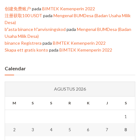
创建免费账户
pada
BIMTEK Kemenperin 2022
注册获取100 USDT
pada
Mengenal BUMDesa (Badan Usaha Milik
Desa)
b"asta binance h"anvisningskod
pada
Mengenal BUMDesa (Badan
Usaha Milik Desa)
binance Registrera
pada
BIMTEK Kemenperin 2022
Skapa ett gratis konto
pada
BIMTEK Kemenperin 2022
Calendar
AGUSTUS 2026
M
S
S
R
K
J
S
1
2
3
4
5
6
7
8