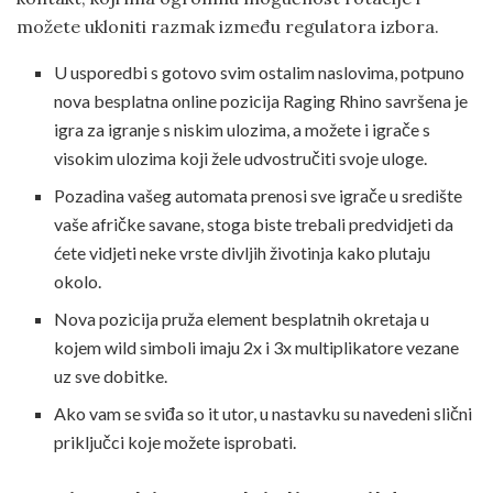
možete ukloniti razmak između regulatora izbora.
U usporedbi s gotovo svim ostalim naslovima, potpuno
nova besplatna online pozicija Raging Rhino savršena je
igra za igranje s niskim ulozima, a možete i igrače s
visokim ulozima koji žele udvostručiti svoje uloge.
Pozadina vašeg automata prenosi sve igrače u središte
vaše afričke savane, stoga biste trebali predvidjeti da
ćete vidjeti neke vrste divljih životinja kako plutaju
okolo.
Nova pozicija pruža element besplatnih okretaja u
kojem wild simboli imaju 2x i 3x multiplikatore vezane
uz sve dobitke.
Ako vam se sviđa so it utor, u nastavku su navedeni slični
priključci koje možete isprobati.