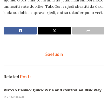
umnožiti vaše dobitke. Također, vrijedi shvatiti da čak i
kada su dobici zapravo rjeđi, oni su također puno veći.
Saefudin
Related
Posts
UNCATEGORIZED
Pistolo Casino: Quick Wins and Controlled Risk Play
8 Agustus 2026
UNCATEGORIZED