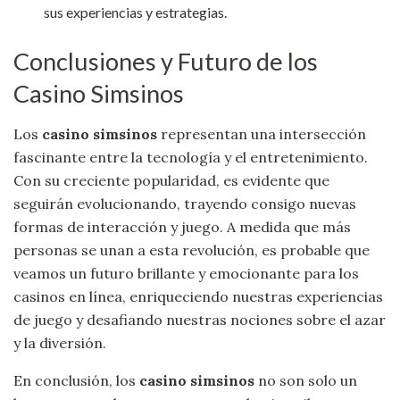
sus experiencias y estrategias.
Conclusiones y Futuro de los
Casino Simsinos
Los
casino simsinos
representan una intersección
fascinante entre la tecnología y el entretenimiento.
Con su creciente popularidad, es evidente que
seguirán evolucionando, trayendo consigo nuevas
formas de interacción y juego. A medida que más
personas se unan a esta revolución, es probable que
veamos un futuro brillante y emocionante para los
casinos en línea, enriqueciendo nuestras experiencias
de juego y desafiando nuestras nociones sobre el azar
y la diversión.
En conclusión, los
casino simsinos
no son solo un