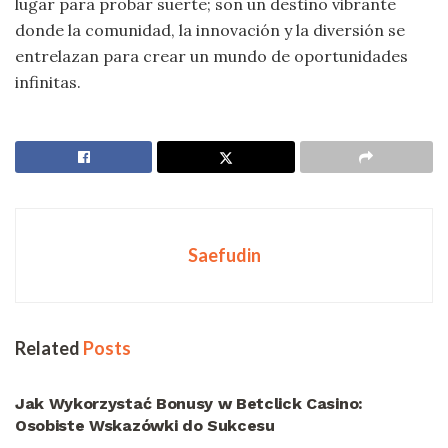
lugar para probar suerte; son un destino vibrante
donde la comunidad, la innovación y la diversión se
entrelazan para crear un mundo de oportunidades
infinitas.
Saefudin
Related
Posts
UNCATEGORIZED
Jak Wykorzystać Bonusy w Betclick Casino:
Osobiste Wskazówki do Sukcesu