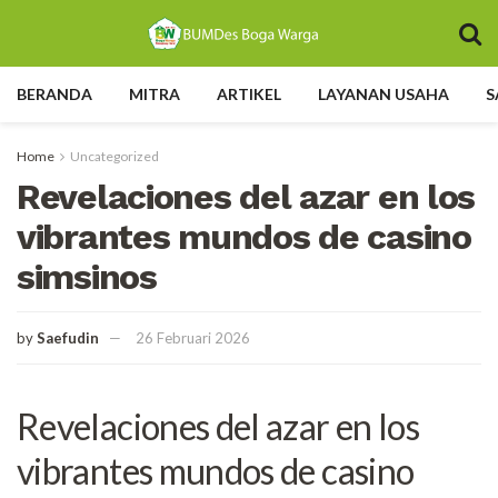
BERANDA
MITRA
ARTIKEL
LAYANAN USAHA
S
Home
Uncategorized
Revelaciones del azar en los
vibrantes mundos de casino
simsinos
by
Saefudin
26 Februari 2026
Revelaciones del azar en los
vibrantes mundos de casino