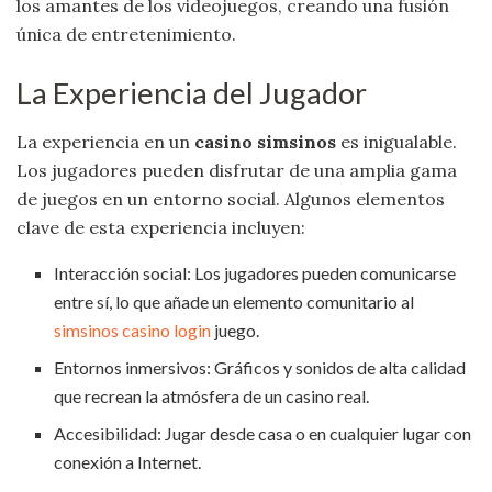
los amantes de los videojuegos, creando una fusión
única de entretenimiento.
La Experiencia del Jugador
La experiencia en un
casino simsinos
es inigualable.
Los jugadores pueden disfrutar de una amplia gama
de juegos en un entorno social. Algunos elementos
clave de esta experiencia incluyen:
Interacción social: Los jugadores pueden comunicarse
entre sí, lo que añade un elemento comunitario al
simsinos casino login
juego.
Entornos inmersivos: Gráficos y sonidos de alta calidad
que recrean la atmósfera de un casino real.
Accesibilidad: Jugar desde casa o en cualquier lugar con
conexión a Internet.