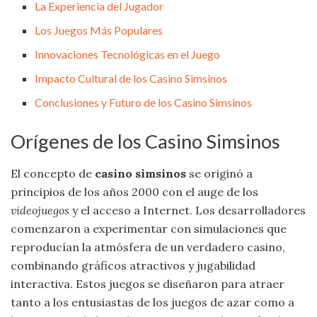
La Experiencia del Jugador
Los Juegos Más Populares
Innovaciones Tecnológicas en el Juego
Impacto Cultural de los Casino Simsinos
Conclusiones y Futuro de los Casino Simsinos
Orígenes de los Casino Simsinos
El concepto de
casino simsinos
se originó a
principios de los años 2000 con el auge de los
videojuegos
y el acceso a Internet. Los desarrolladores
comenzaron a experimentar con simulaciones que
reproducían la atmósfera de un verdadero casino,
combinando gráficos atractivos y jugabilidad
interactiva. Estos juegos se diseñaron para atraer
tanto a los entusiastas de los juegos de azar como a