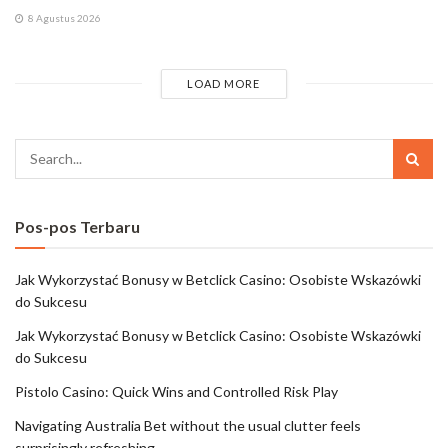
8 Agustus 2026
LOAD MORE
Pos-pos Terbaru
Jak Wykorzystać Bonusy w Betclick Casino: Osobiste Wskazówki
do Sukcesu
Jak Wykorzystać Bonusy w Betclick Casino: Osobiste Wskazówki
do Sukcesu
Pistolo Casino: Quick Wins and Controlled Risk Play
Navigating Australia Bet without the usual clutter feels
surprisingly refreshing