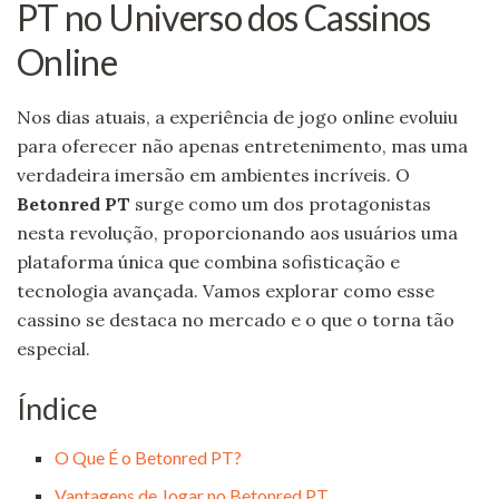
PT no Universo dos Cassinos
Online
Nos dias atuais, a experiência de jogo online evoluiu
para oferecer não apenas entretenimento, mas uma
verdadeira imersão em ambientes incríveis. O
Betonred PT
surge como um dos protagonistas
nesta revolução, proporcionando aos usuários uma
plataforma única que combina sofisticação e
tecnologia avançada. Vamos explorar como esse
cassino se destaca no mercado e o que o torna tão
especial.
Índice
O Que É o Betonred PT?
Vantagens de Jogar no Betonred PT