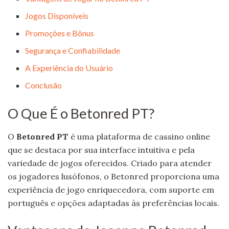
Jogos Disponíveis
Promoções e Bônus
Segurança e Confiabilidade
A Experiência do Usuário
Conclusão
O Que É o Betonred PT?
O
Betonred PT
é uma plataforma de cassino online
que se destaca por sua interface intuitiva e pela
variedade de jogos oferecidos. Criado para atender
os jogadores lusófonos, o Betonred proporciona uma
experiência de jogo enriquecedora, com suporte em
português e opções adaptadas às preferências locais.