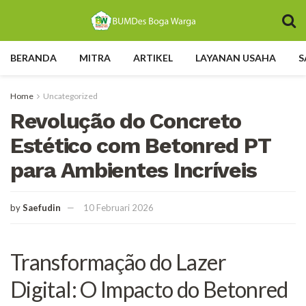
BERANDA
MITRA
ARTIKEL
LAYANAN USAHA
S
Home
Uncategorized
Revolução do Concreto
Estético com Betonred PT
para Ambientes Incríveis
by
Saefudin
10 Februari 2026
Transformação do Lazer
Digital: O Impacto do Betonred