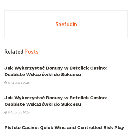
Saefudin
Related
Posts
UNCATEGORIZED
Jak Wykorzystać Bonusy w Betclick Casino:
Osobiste Wskazówki do Sukcesu
8 Agustus 2026
UNCATEGORIZED
Jak Wykorzystać Bonusy w Betclick Casino:
Osobiste Wskazówki do Sukcesu
8 Agustus 2026
UNCATEGORIZED
Pistolo Casino: Quick Wins and Controlled Risk Play