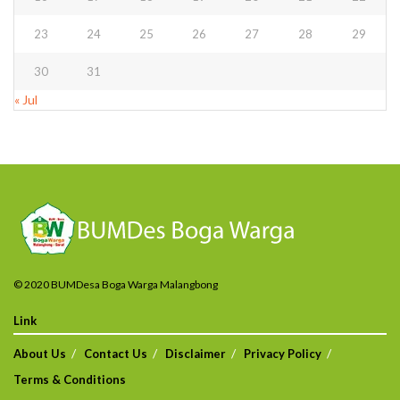
23
24
25
26
27
28
29
30
31
« Jul
© 2020 BUMDesa Boga Warga Malangbong
Link
About Us
Contact Us
Disclaimer
Privacy Policy
Terms & Conditions