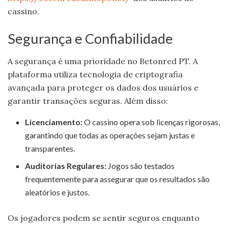
cassino.
Segurança e Confiabilidade
A segurança é uma prioridade no Betonred PT. A
plataforma utiliza tecnologia de criptografia
avançada para proteger os dados dos usuários e
garantir transações seguras. Além disso:
Licenciamento:
O cassino opera sob licenças rigorosas,
garantindo que todas as operações sejam justas e
transparentes.
Auditorias Regulares:
Jogos são testados
frequentemente para assegurar que os resultados são
aleatórios e justos.
Os jogadores podem se sentir seguros enquanto