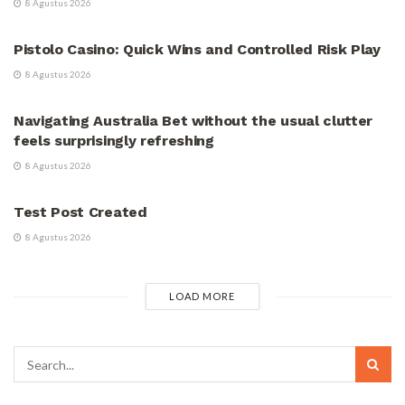
8 Agustus 2026
UNCATEGORIZED
Pistolo Casino: Quick Wins and Controlled Risk Play
8 Agustus 2026
UNCATEGORIZED
Navigating Australia Bet without the usual clutter
feels surprisingly refreshing
8 Agustus 2026
UNCATEGORIZED
Test Post Created
8 Agustus 2026
LOAD MORE