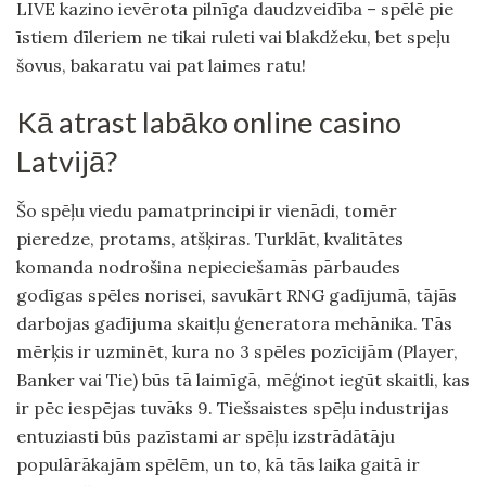
LIVE kazino ievērota pilnīga daudzveidība – spēlē pie
īstiem dīleriem ne tikai ruleti vai blakdžeku, bet speļu
šovus, bakaratu vai pat laimes ratu!
Kā atrast labāko online casino
Latvijā?
Šo spēļu viedu pamatprincipi ir vienādi, tomēr
pieredze, protams, atšķiras. Turklāt, kvalitātes
komanda nodrošina nepieciešamās pārbaudes
godīgas spēles norisei, savukārt RNG gadījumā, tājās
darbojas gadījuma skaitļu ģeneratora mehānika. Tās
mērķis ir uzminēt, kura no 3 spēles pozīcijām (Player,
Banker vai Tie) būs tā laimīgā, mēģinot iegūt skaitli, kas
ir pēc iespējas tuvāks 9. Tiešsaistes spēļu industrijas
entuziasti būs pazīstami ar spēļu izstrādātāju
populārākajām spēlēm, un to, kā tās laika gaitā ir