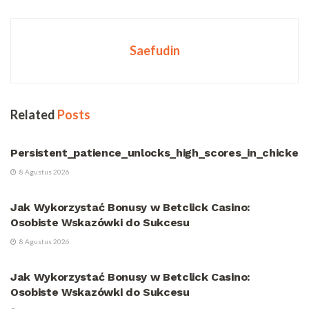
Saefudin
Related
Posts
UNCATEGORIZED
Persistent_patience_unlocks_high_scores_in_chicken_
8 Agustus 2026
UNCATEGORIZED
Jak Wykorzystać Bonusy w Betclick Casino:
Osobiste Wskazówki do Sukcesu
8 Agustus 2026
UNCATEGORIZED
Jak Wykorzystać Bonusy w Betclick Casino:
Osobiste Wskazówki do Sukcesu