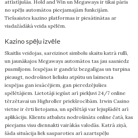
attīstījušās. Hold and Win un Megaways ir tikai pāris
no spēļu automātos pieejamajām funkcijām.
Tiešsaistes kazino platformas ir piesātinātas ar
visdažādākā veida spēlēm.
Kazino spēļu izvēle
Skaitlis veidojas, sareizinot simbolu skaitu katrā rullī,
un jaunākajos Megaways automātos tas jau sasniedz
pusmiljonu. Iespējas ir gandrīz bezgalīgas un turpina
pieaugt, nodrošinot lielisku atpūtu un laimesta
iespējas gan iesācējiem, gan pieredzējušies
spēlētājiem. Lietotāji iegūst arī piekļuvi 24/7 online
tērzētavai un Highroller priekšrocībām. Irwin Casino
vietne ir ērti lietojama, un spēlētāji var lejuplādēt arī
aplikāciju. Klientu atbalsts nodrošināts online čatā, kas
pieejams visu diennakti vairākās valodās. Katrā ziņā,
šāda situācija liek sasparoties arī azartspēļu