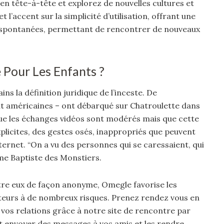
en tête-à-tête et explorez de nouvelles cultures et
’accent sur la simplicité d’utilisation, offrant une
ons spontanées, permettant de rencontrer de nouveaux
e Pour Les Enfants ?
ns la définition juridique de l’inceste. De
t américaines – ont débarqué sur Chatroulette dans
que les échanges vidéos sont modérés mais que cette
plicites, des gestes osés, inappropriés que peuvent
ternet. “On a vu des personnes qui se caressaient, qui
ame Baptiste des Monstiers.
ntre eux de façon anonyme, Omegle favorise les
ateurs à de nombreux risques. Prenez rendez vous en
os relations grâce à notre site de rencontre par
 envoyer des messages à vos amis et les rendre