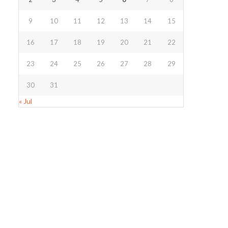
9
10
11
12
13
14
15
16
17
18
19
20
21
22
23
24
25
26
27
28
29
30
31
« Jul