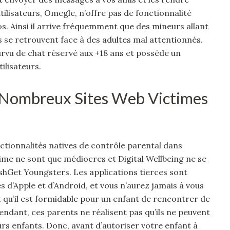
utilisateurs, Omegle, n’offre pas de fonctionnalité
s. Ainsi il arrive fréquemment que des mineurs allant
 se retrouvent face à des adultes mal attentionnés.
u de chat réservé aux +18 ans et possède un
ilisateurs.
e Nombreux Sites Web Victimes
onctionnalités natives de contrôle parental dans
Time ne sont que médiocres et Digital Wellbeing ne se
shGet Youngsters. Les applications tierces sont
s d’Apple et d’Android, et vous n’aurez jamais à vous
 qu’il est formidable pour un enfant de rencontrer de
endant, ces parents ne réalisent pas qu’ils ne peuvent
urs enfants. Donc, avant d’autoriser votre enfant à