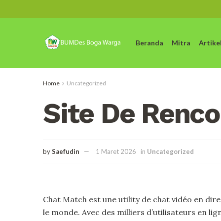
Beranda
Mitra
Artike
Home
Uncategorized
Site De Renco
by
Saefudin
1 Maret 2026
in
Uncategorized
Chat Match est une utility de chat vidéo en dir
le monde. Avec des milliers d’utilisateurs en 