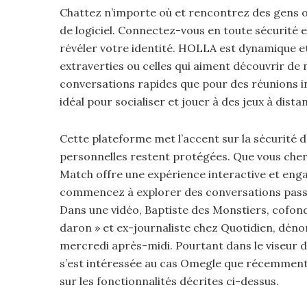
Chattez n’importe où et rencontrez des gens o
de logiciel. Connectez-vous en toute sécurité 
révéler votre identité. HOLLA est dynamique e
extraverties ou celles qui aiment découvrir de n
conversations rapides que pour des réunions i
idéal pour socialiser et jouer à des jeux à dista
Cette plateforme met l’accent sur la sécurité d
personnelles restent protégées. Que vous cher
Match offre une expérience interactive et en
commencez à explorer des conversations passi
Dans une vidéo, Baptiste des Monstiers, cofond
daron » et ex-journaliste chez Quotidien, dénon
mercredi après-midi. Pourtant dans le viseur d
s’est intéressée au cas Omegle que récemment.
sur les fonctionnalités décrites ci-dessus.