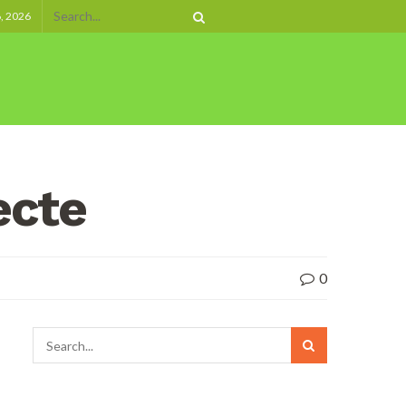
, 2026
ecte
0