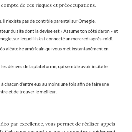
 compte de ces risques et préoccupations.
, il n’existe pas de contrôle parental sur Omegle.
eur du site dont la devise est « Assume ton côté daron » et
egle, sur lequel il s’est connecté un mercredi après-midi.
idéo aléatoire américain qui vous met instantanément en
les dérives de la plateforme, qui semble avoir incité le
 chacun d’entre eux au moins une fois afin de faire une
re et de trouver le meilleur.
vidéo par excellence, vous permet de réaliser appels
(DM). Cela vous permet de vous connecter rapidement