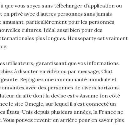
ù que vous soyez sans télécharger d’application ou
et en privé avec d’autres personnes sans jamais
t amusant, particulièrement pour les personnes
ouvelles cultures. Idéal aussi bien pour des
nternationales plus longues. Houseparty est vraiment
nce.
es utilisateurs, garantissant que vos informations
chiez à discuter en vidéo ou par message, Chat
gageante. Rejoignez une communauté mondiale et
onnantes avec des personnes de divers horizons.
ateur du site dont la devise est « Assume ton côté
ce le site Omegle, sur lequel il s’est connecté un
es États-Unis depuis plusieurs années, la France ne
 Vous pouvez revenir en arrière pour en savoir plus