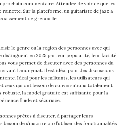
n prochain commentaire. Attendez de voir ce que les
 rainette. Sur la plateforme, un guitariste de jazz a
 coassement de grenouille.
hoisir le genre ou la région des personnes avec qui
 distinguent en 2025 par leur popularité, leur facilité
Chatous vous permet de discuter avec des personnes du
servant l’anonymat. Il est idéal pour des discussions
ente. Idéal pour les militants, les utilisateurs qui
é et ceux qui ont besoin de conversations totalement
s robuste, la model gratuite est suffisante pour la
périence fluide et sécurisée.
onnes prêtes à discuter, à partager leurs
 besoin de s’inscrire ou d’utiliser des fonctionnalités