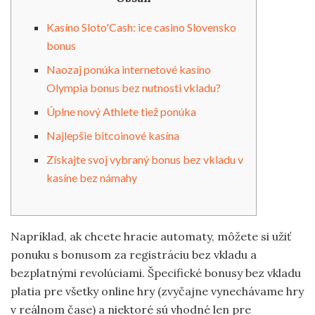
Kasíno Sloto'Cash: ice casino Slovensko
bonus
Naozaj ponúka internetové kasíno
Olympia bonus bez nutnosti vkladu?
Úplne nový Athlete tiež ponúka
Najlepšie bitcoinové kasína
Získajte svoj vybraný bonus bez vkladu v
kasíne bez námahy
Napríklad, ak chcete hracie automaty, môžete si užiť
ponuku s bonusom za registráciu bez vkladu a
bezplatnými revolúciami. Špecifické bonusy bez vkladu
platia pre všetky online hry (zvyčajne vynechávame hry
v reálnom čase) a niektoré sú vhodné len pre