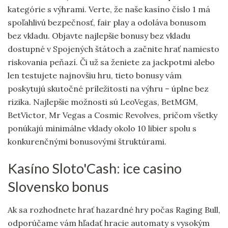
kategórie s výhrami. Verte, že naše kasíno číslo 1 má
spoľahlivú bezpečnosť, fair play a odoláva bonusom
bez vkladu. Objavte najlepšie bonusy bez vkladu
dostupné v Spojených štátoch a začnite hrať namiesto
riskovania peňazí.
Či už sa ženiete za jackpotmi alebo
len testujete najnovšiu hru, tieto bonusy vám
poskytujú skutočné príležitosti na výhru – úplne bez
rizika. Najlepšie možnosti sú LeoVegas, BetMGM,
BetVictor, Mr Vegas a Cosmic Revolves, pričom všetky
ponúkajú minimálne vklady okolo 10 libier spolu s
konkurenčnými bonusovými štruktúrami.
Kasíno Sloto'Cash: ice casino
Slovensko bonus
Ak sa rozhodnete hrať hazardné hry počas Raging Bull,
odporúčame vám hľadať hracie automaty s vysokým