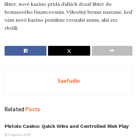
libier, nové kasíno pridá ďalších desať libier do
bonusového financovania. Výhodný bonus nastane, keď
vám nové kasíno ponúkne rovnakú sumu, akú ste
vložili.
Saefudin
Related
Posts
UNCATEGORIZED
Pistolo Casino: Quick Wins and Controlled Risk Play
8 Agustus 2026