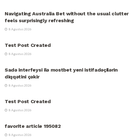
UNCATEGORIZED
Navigating Australia Bet without the usual clutter
feels surprisingly refreshing
8 Agustus 2026
UNCATEGORIZED
Test Post Created
8 Agustus 2026
UNCATEGORIZED
Sadə interfeysi ilə mostbet yeni istifadəçilərin
diqqətini çəkir
8 Agustus 2026
UNCATEGORIZED
Test Post Created
8 Agustus 2026
UNCATEGORIZED
favorite article 195082
8 Agustus 2026