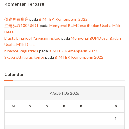
Komentar Terbaru
创建免费账户
pada
BIMTEK Kemenperin 2022
注册获取100 USDT
pada
Mengenal BUMDesa (Badan Usaha Milik
Desa)
b"asta binance h"anvisningskod
pada
Mengenal BUMDesa (Badan
Usaha Milik Desa)
binance Registrera
pada
BIMTEK Kemenperin 2022
Skapa ett gratis konto
pada
BIMTEK Kemenperin 2022
Calendar
AGUSTUS 2026
M
S
S
R
K
J
S
1