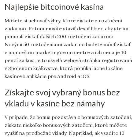
Najlepšie bitcoinové kasína
Môžete si uchovať výhry, ktoré získate z roztočení
zadarmo. Potom musíte staviť desať libier, aby ste im
pomohli získať ďalších 200 roztočení zadarmo.
Novými 50 roztočeniami zadarmo budete môcť získať
v najnovšom marketingovom centre a ich cena je 10
pencí za kus. Je to skvelá webová stránka registrovaná
v Spojenom kráľovstve, ktorá ponúka lacné lokálne
kasínové aplikácie pre Android a iOS.
Získajte svoj vybraný bonus bez
vkladu v kasíne bez námahy
V prípade, že bonus pozostáva z bonusových zatočení,
získate niekoľko bonusových zatočení, ktoré môžete
využiť na predbežné vklady. Napríklad, ak vsadíte 10