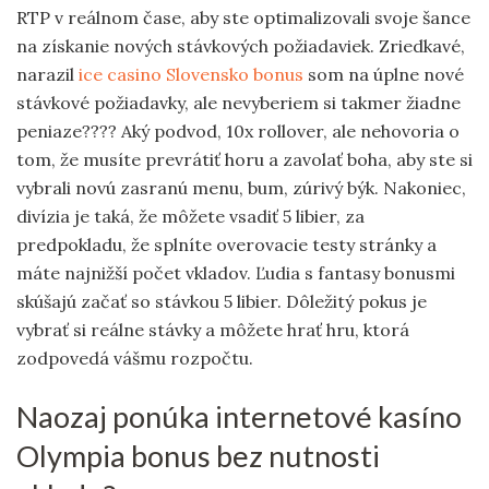
RTP v reálnom čase, aby ste optimalizovali svoje šance
na získanie nových stávkových požiadaviek. Zriedkavé,
narazil
ice casino Slovensko bonus
som na úplne nové
stávkové požiadavky, ale nevyberiem si takmer žiadne
peniaze???? Aký podvod, 10x rollover, ale nehovoria o
tom, že musíte prevrátiť horu a zavolať boha, aby ste si
vybrali novú zasranú menu, bum, zúrivý býk. Nakoniec,
divízia je taká, že môžete vsadiť 5 libier, za
predpokladu, že splníte overovacie testy stránky a
máte najnižší počet vkladov. Ľudia s fantasy bonusmi
skúšajú začať so stávkou 5 libier. Dôležitý pokus je
vybrať si reálne stávky a môžete hrať hru, ktorá
zodpovedá vášmu rozpočtu.
Naozaj ponúka internetové kasíno
Olympia bonus bez nutnosti