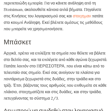
περιπετειώδη εμπειρία. Για να κάνετε ανάληψη από τη
Stoiximan, ακολουθείτε κάποια απλά βήματα. Πηγαίνετε
στις Κινήσεις του λογαριασμού σας και
στοιχημαν
πατάτε
στο κουμπί Ανάληψη. Εκεί βλέπετε αμέσως τις μεθόδους
που μπορείτε να χρησιμοποιήσετε.
Μπάσκετ
Αρχικά, πρέπει να επιλέξετε τα σημεία που θέλετε να βάλετε
στο δελτίο σας, και τα επιλέγετε από κάθε αγώνα ξεχωριστά.
Πατάτε λοιπόν στο ΠΕΡΙΣΣΟΤΕΡΑ, που είναι κάτω από το
τελευταίο σας σημείο. Εκεί σας ανοίγουν τα πλαίσια για
ποντάρισμα ξεχωριστά στις δυάδες, στην τριάδα και στο
τρίξι. Έτσι, βάζοντας τους αριθμούς που επιθυμείτε σε κάθε
πλάισιο, στοιχηματίζετε και στις δυάδες, και στην τριάδα,
πετυχαίνοντας το σύστημα 2/3.
Δεν μπορώ να συνδεθώ στον λογαριασμό