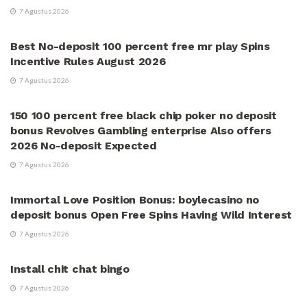
7 Agustus 2026
UNCATEGORIZED
Best No-deposit 100 percent free mr play Spins
Incentive Rules August 2026
7 Agustus 2026
UNCATEGORIZED
150 100 percent free black chip poker no deposit
bonus Revolves Gambling enterprise Also offers
2026 No-deposit Expected
7 Agustus 2026
UNCATEGORIZED
Immortal Love Position Bonus: boylecasino no
deposit bonus Open Free Spins Having Wild Interest
7 Agustus 2026
UNCATEGORIZED
Install chit chat bingo
7 Agustus 2026
UNCATEGORIZED