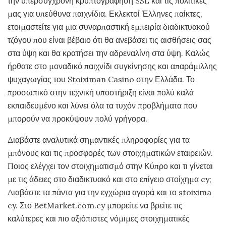
την υπερσύγχρονη κρυπτογράφηση SSL και τις πολιτικές
μας για υπεύθυνα παιχνίδια. Εκλεκτοί Έλληνες παίκτες,
ετοιμαστείτε για μια συναρπαστική εμπειρία διαδικτυακού
τζόγου που είναι βέβαιο ότι θα ανεβάσει τις αισθήσεις σας
στα ύψη και θα κρατήσει την αδρεναλίνη στα ύψη. Καλώς
ήρθατε στο μοναδικό παιχνίδι συγκίνησης και απαράμιλλης
ψυχαγωγίας του Stoiximan Casino στην Ελλάδα. Το
προσωπικό στην τεχνική υποστήριξη είναι πολύ καλά
εκπαιδευμένο και λύνει όλα τα τυχόν προβλήματα που
μπορούν να προκύψουν πολύ γρήγορα.
Διαβάστε αναλυτικά σημαντικές πληροφορίες για τα
μπόνους και τις προσφορές των στοιχηματικών εταιρειών.
Ποιος ελέγχει τον στοιχηματισμό στην Κύπρο και τι γίνεται
με τις άδειες στο διαδικτυακό και στο επίγειο στοίχημα cy;
Διαβάστε τα πάντα για την εγχώρια αγορά και το stoixima
cy. Στο BetMarket.com.cy μπορείτε να βρείτε τις
καλύτερες και πιο αξιόπιστες νόμιμες στοιχηματικές