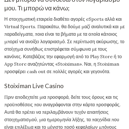
μου. Τι μπορώ να κάνω;
Η στοιχηματική εταιρεία διαθέτει αγορές eSports αλλά και
Virtual Sports. Παρακάτω, θα δούμε μαζί αναλυτικά και με
παραδείγματα, ποια είναι τα βήματα με τα οποία κάποιος
μπορεί να ανοίξει λογαριασμό. Σε περίπτωση ακύρωσης, το
στοίχημα συνήθως επιστρέφεται σύμφωνα με τους
κανόνες. Κατεβάζεις την εφαρμογή από το Play Store ή το
App Store αναζητώντας «Stoiximan». Ναι, η Stoiximan
προσφέρει cash out σε πολλές αγορές και γεγονότα.
Stoiximan Live Casino
Πριν αποδεχτείτε μια προσφορά, δείτε τους όρους και τις
προϋποθέσεις που αναγράφονται στην κάρτα προσφοράς.
Αυτά θα πρέπει να περιλαμβάνουν τυχόν απαιτήσεις
στοιχηματισμού, μια ημερομηνία λήξης, τα παιχνίδια που
είναι επιλέξιμα και το μέγιστο ποσό κεφαλαίων μπόνους