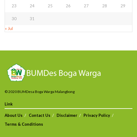
23
24
25
26
27
28
29
30
31
« Jul
© 2020 BUMDesa Boga Warga Malangbong
Link
About Us
Contact Us
Disclaimer
Privacy Policy
Terms & Conditions