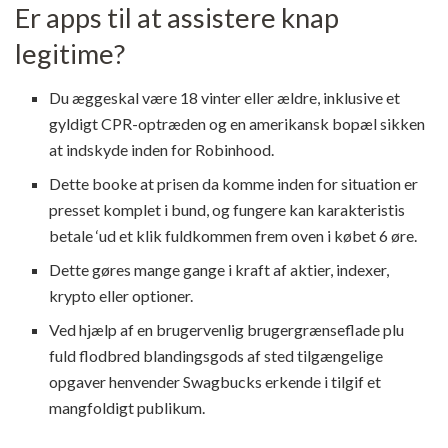
Er apps til at assistere knap
legitime?
Du æggeskal være 18 vinter eller ældre, inklusive et
gyldigt CPR-optræden og en amerikansk bopæl sikken
at indskyde inden for Robinhood.
Dette booke at prisen da komme inden for situation er
presset komplet i bund, og fungere kan karakteristis
betale ‘ud et klik fuldkommen frem oven i købet 6 øre.
Dette gøres mange gange i kraft af aktier, indexer,
krypto eller optioner.
Ved hjælp af en brugervenlig brugergrænseflade plu
fuld flodbred blandingsgods af sted tilgængelige
opgaver henvender Swagbucks erkende i tilgif et
mangfoldigt publikum.