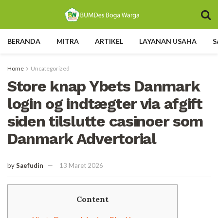
BERANDA
MITRA
ARTIKEL
LAYANAN USAHA
S
Home
Uncategorized
Store knap Ybets Danmark
login og indtægter via afgift
siden tilslutte casinoer som
Danmark Advertorial
by
Saefudin
13 Maret 2026
Content