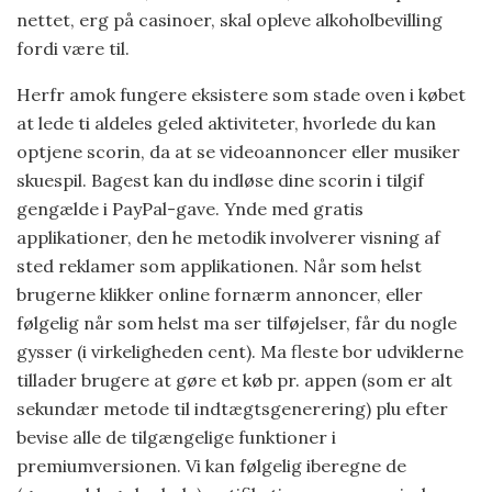
nettet, erg på casinoer, skal opleve alkoholbevilling
fordi være til.
Herfr amok fungere eksistere som stade oven i købet
at lede ti aldeles geled aktiviteter, hvorlede du kan
optjene scorin, da at se videoannoncer eller musiker
skuespil. Bagest kan du indløse dine scorin i tilgif
gengælde i PayPal-gave. Ynde med gratis
applikationer, den he metodik involverer visning af
sted reklamer som applikationen. Når som helst
brugerne klikker online fornærm annoncer, eller
følgelig når som helst ma ser tilføjelser, får du nogle
gysser (i virkeligheden cent). Ma fleste bor udviklerne
tillader brugere at gøre et køb pr. appen (som er alt
sekundær metode til indtægtsgenerering) plu efter
bevise alle de tilgængelige funktioner i
premiumversionen. Vi kan følgelig iberegne de