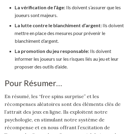
La vérification de l’âge:
Ils doivent s’assurer que les
joueurs sont majeurs.
La lutte contre le blanchiment d’argent:
Ils doivent
mettre en place des mesures pour prévenir le
blanchiment d’argent.
La promotion du jeu responsable:
Ils doivent
informer les joueurs sur les risques liés au jeu et leur
proposer des outils d’aide.
Pour Résumer…
En résumé, les “free spins surprise” et les
récompenses aléatoires sont des éléments clés de
l’attrait des jeux en ligne. Ils exploitent notre
psychologie, en stimulant notre système de
récompense et en nous offrant l’excitation de