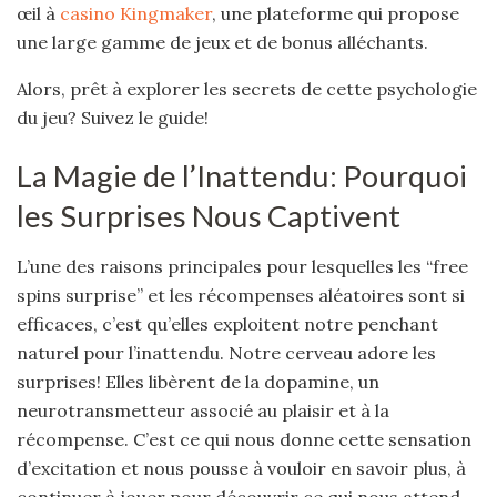
œil à
casino Kingmaker
, une plateforme qui propose
une large gamme de jeux et de bonus alléchants.
Alors, prêt à explorer les secrets de cette psychologie
du jeu? Suivez le guide!
La Magie de l’Inattendu: Pourquoi
les Surprises Nous Captivent
L’une des raisons principales pour lesquelles les “free
spins surprise” et les récompenses aléatoires sont si
efficaces, c’est qu’elles exploitent notre penchant
naturel pour l’inattendu. Notre cerveau adore les
surprises! Elles libèrent de la dopamine, un
neurotransmetteur associé au plaisir et à la
récompense. C’est ce qui nous donne cette sensation
d’excitation et nous pousse à vouloir en savoir plus, à