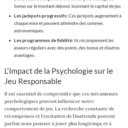
bonus sur le montant déposé, boostant le capital de jeu.
Les jackpots progressifs:
Ces jackpots augmentent à
chaque mise et peuvent atteindre des sommes
astronomiques.
Les programmes de fidélité:
Ils récompensent les
joueurs réguliers avec des points, des bonus et d’autres
avantages.
L’Impact de la Psychologie sur le
Jeu Responsable
Il est essentiel de comprendre que ces mécanismes
psychologiques peuvent influencer notre
comportement de jeu. La recherche constante de
récompenses et l’excitation de l’inattendu peuvent
parfois nous pousser à jouer plus longtemps et à