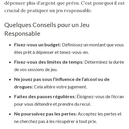
dépenser plus d’argent que prévu. C’est pourquoi il est
crucial de pratiquer un jeu responsable.
Quelques Conseils pour un Jeu
Responsable
Fixez-vous un budget:
Définissez un montant que vous
êtes prêt à dépenser et tenez-vous-en.
Fixez-vous des limites de temps:
Déterminez la durée
de vos sessions de jeu.
Ne jouez pas sous l’influence de l’alcool ou de
drogues:
Cela altère votre jugement.
Faites des pauses régulières:
Éloignez-vous de l’écran
pour vous détendre et prendre du recul.
Ne poursuivez pas les pertes:
Acceptez les pertes et
ne cherchez pas à les récupérer à tout prix.