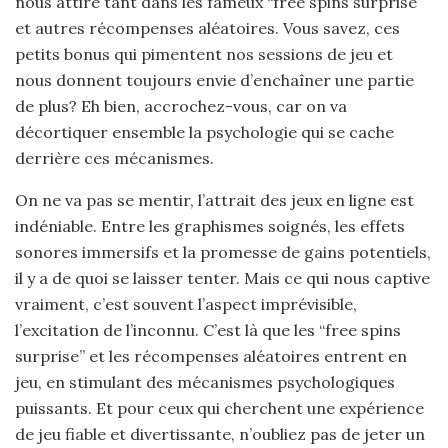
nous attire tant dans les fameux “free spins surprise”
et autres récompenses aléatoires. Vous savez, ces
petits bonus qui pimentent nos sessions de jeu et
nous donnent toujours envie d’enchaîner une partie
de plus? Eh bien, accrochez-vous, car on va
décortiquer ensemble la psychologie qui se cache
derrière ces mécanismes.
On ne va pas se mentir, l’attrait des jeux en ligne est
indéniable. Entre les graphismes soignés, les effets
sonores immersifs et la promesse de gains potentiels,
il y a de quoi se laisser tenter. Mais ce qui nous captive
vraiment, c’est souvent l’aspect imprévisible,
l’excitation de l’inconnu. C’est là que les “free spins
surprise” et les récompenses aléatoires entrent en
jeu, en stimulant des mécanismes psychologiques
puissants. Et pour ceux qui cherchent une expérience
de jeu fiable et divertissante, n’oubliez pas de jeter un