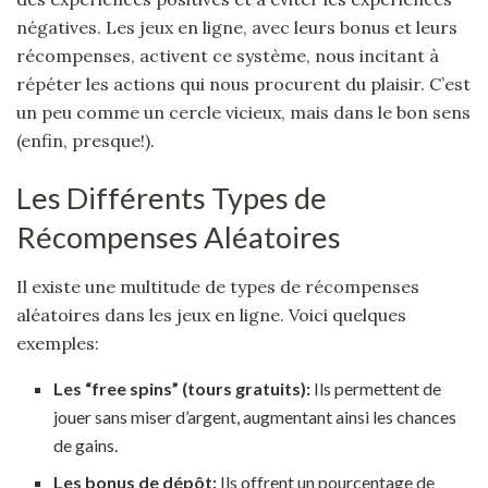
négatives. Les jeux en ligne, avec leurs bonus et leurs
récompenses, activent ce système, nous incitant à
répéter les actions qui nous procurent du plaisir. C’est
un peu comme un cercle vicieux, mais dans le bon sens
(enfin, presque!).
Les Différents Types de
Récompenses Aléatoires
Il existe une multitude de types de récompenses
aléatoires dans les jeux en ligne. Voici quelques
exemples:
Les “free spins” (tours gratuits):
Ils permettent de
jouer sans miser d’argent, augmentant ainsi les chances
de gains.
Les bonus de dépôt:
Ils offrent un pourcentage de