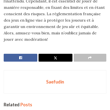
l’inattendu. Cependant, il est essentiel de jouer de
manière responsable, en fixant des limites et en étant
conscient des risques. La réglementation française
des jeux en ligne vise à protéger les joueurs et à
garantir un environnement de jeu sûr et équitable.
Alors, amusez-vous bien, mais n’oubliez jamais de
jouer avec modération!
Saefudin
Related
Posts
UNCATEGORIZED