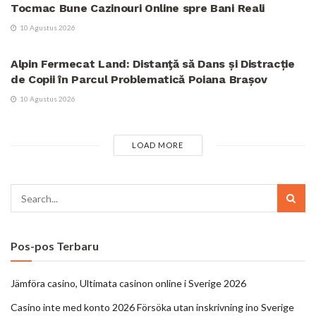
Tocmac Bune Cazinouri Online spre Bani Reali
10 Agustus 2026
UNCATEGORIZED
Alpin Fermecat Land: Distanţă să Dans și Distracție
de Copii în Parcul Problematică Poiana Brașov
10 Agustus 2026
LOAD MORE
Pos-pos Terbaru
Jämföra casino, Ultimata casinon online i Sverige 2026
Casino inte med konto 2026 Försöka utan inskrivning ino Sverige