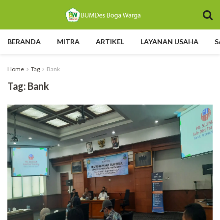
BERANDA
MITRA
ARTIKEL
LAYANAN USAHA
S
Home
Tag
Bank
Tag:
Bank