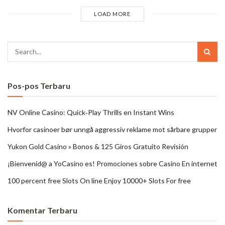
LOAD MORE
Pos-pos Terbaru
NV Online Casino: Quick‑Play Thrills en Instant Wins
Hvorfor casinoer bør unngå aggressiv reklame mot sårbare grupper
Yukon Gold Casino » Bonos & 125 Giros Gratuito Revisión
¡Bienvenid@ a YoCasino es! Promociones sobre Casino En internet
100 percent free Slots On line Enjoy 10000+ Slots For free
Komentar Terbaru