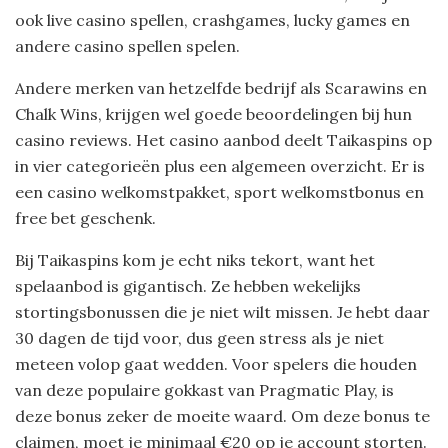
ook live casino spellen, crashgames, lucky games en
andere casino spellen spelen.
Andere merken van hetzelfde bedrijf als Scarawins en
Chalk Wins, krijgen wel goede beoordelingen bij hun
casino reviews. Het casino aanbod deelt Taikaspins op
in vier categorieën plus een algemeen overzicht. Er is
een casino welkomstpakket, sport welkomstbonus en
free bet geschenk.
Bij Taikaspins kom je echt niks tekort, want het
spelaanbod is gigantisch. Ze hebben wekelijks
stortingsbonussen die je niet wilt missen. Je hebt daar
30 dagen de tijd voor, dus geen stress als je niet
meteen volop gaat wedden. Voor spelers die houden
van deze populaire gokkast van Pragmatic Play, is
deze bonus zeker de moeite waard. Om deze bonus te
claimen, moet je minimaal €20 op je account storten.