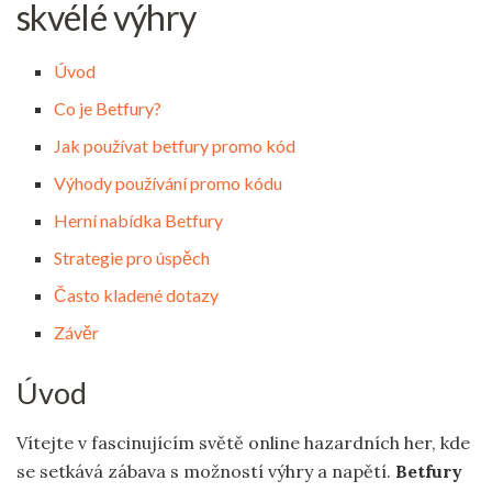
skvélé výhry
Úvod
Co je Betfury?
Jak používat betfury promo kód
Výhody používání promo kódu
Herní nabídka Betfury
Strategie pro úspěch
Často kladené dotazy
Závěr
Úvod
Vítejte v fascinujícím světě online hazardních her, kde
se setkává zábava s možností výhry a napětí.
Betfury