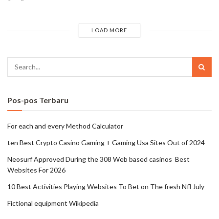
LOAD MORE
Pos-pos Terbaru
For each and every Method Calculator
ten Best Crypto Casino Gaming + Gaming Usa Sites Out of 2024
Neosurf Approved During the 308 Web based casinos Best
Websites For 2026
10 Best Activities Playing Websites To Bet on The fresh Nfl July
Fictional equipment Wikipedia