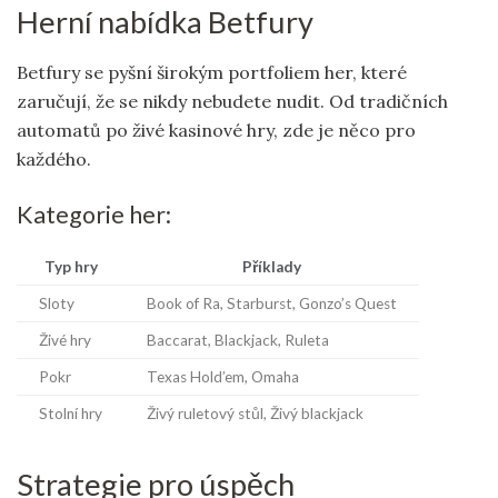
Herní nabídka Betfury
Betfury se pyšní širokým portfoliem her, které
zaručují, že se nikdy nebudete nudit. Od tradičních
automatů po živé kasinové hry, zde je něco pro
každého.
Kategorie her:
Typ hry
Příklady
Sloty
Book of Ra, Starburst, Gonzo’s Quest
Živé hry
Baccarat, Blackjack, Ruleta
Pokr
Texas Hold’em, Omaha
Stolní hry
Živý ruletový stůl, Živý blackjack
Strategie pro úspěch