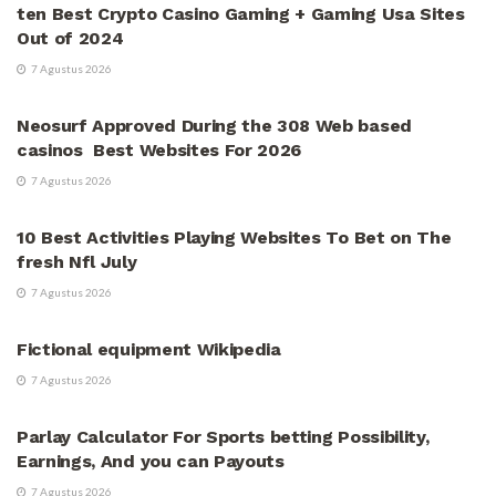
ten Best Crypto Casino Gaming + Gaming Usa Sites
Out of 2024
7 Agustus 2026
UNCATEGORIZED
Neosurf Approved During the 308 Web based
casinos Best Websites For 2026
7 Agustus 2026
UNCATEGORIZED
10 Best Activities Playing Websites To Bet on The
fresh Nfl July
7 Agustus 2026
UNCATEGORIZED
Fictional equipment Wikipedia
7 Agustus 2026
UNCATEGORIZED
Parlay Calculator For Sports betting Possibility,
Earnings, And you can Payouts
7 Agustus 2026