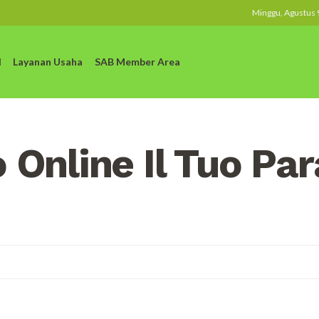
Minggu, Agustus 
l
Layanan Usaha
SAB Member Area
Online Il Tuo Par