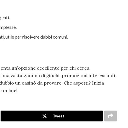
enti.
omplesse.
, utile per risolvere dubbi comuni.
enta un’opzione eccellente per chi cerca
n una vasta gamma di giochi, promozioni interessanti
 dubbio un casinò da provare. Che aspetti? Inizia
o online!
Tweet