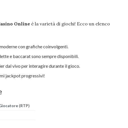
asino Online
è la varietà di giochi! Ecco un elenco
ot moderne con grafiche coinvolgenti.
lette e baccarat sono sempre disponibili.
r dal vivo per interagire durante il gioco.
mi jackpot progressivi!
e
 Giocatore (RTP)