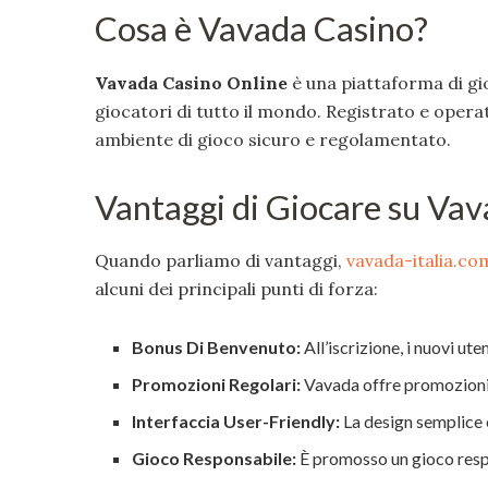
Cosa è Vavada Casino?
Vavada Casino Online
è una piattaforma di gi
giocatori di tutto il mondo. Registrato e operat
ambiente di gioco sicuro e regolamentato.
Vantaggi di Giocare su Va
Quando parliamo di vantaggi,
vavada-italia.co
alcuni dei principali punti di forza:
Bonus Di Benvenuto:
All’iscrizione, i nuovi u
Promozioni Regolari:
Vavada offre promozioni s
Interfaccia User-Friendly:
La design semplice e
Gioco Responsabile:
È promosso un gioco respo