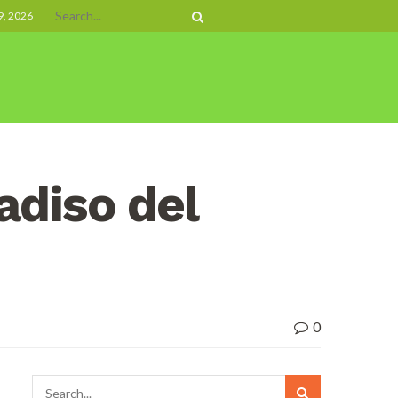
9, 2026
adiso del
0