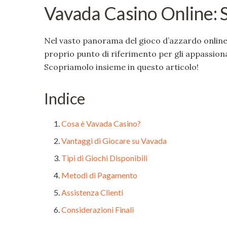
Vavada Casino Online: Sc
Nel vasto panorama del gioco d’azzardo onlin
proprio punto di riferimento per gli appassion
Scopriamolo insieme in questo articolo!
Indice
Cosa è Vavada Casino?
Vantaggi di Giocare su Vavada
Tipi di Giochi Disponibili
Metodi di Pagamento
Assistenza Clienti
Considerazioni Finali