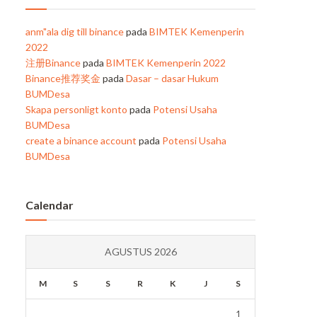
anm"ala dig till binance
pada
BIMTEK Kemenperin
2022
注册Binance
pada
BIMTEK Kemenperin 2022
Binance推荐奖金
pada
Dasar – dasar Hukum
BUMDesa
Skapa personligt konto
pada
Potensi Usaha
BUMDesa
create a binance account
pada
Potensi Usaha
BUMDesa
Calendar
AGUSTUS 2026
M
S
S
R
K
J
S
1