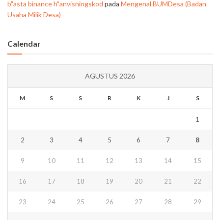
b"asta binance h"anvisningskod
pada
Mengenal BUMDesa (Badan
Usaha Milik Desa)
Calendar
AGUSTUS 2026
M
S
S
R
K
J
S
1
2
3
4
5
6
7
8
9
10
11
12
13
14
15
16
17
18
19
20
21
22
23
24
25
26
27
28
29