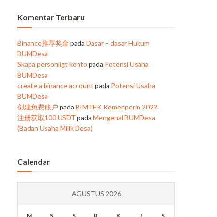
Komentar Terbaru
Binance推荐奖金
pada
Dasar – dasar Hukum
BUMDesa
Skapa personligt konto
pada
Potensi Usaha
BUMDesa
create a binance account
pada
Potensi Usaha
BUMDesa
创建免费账户
pada
BIMTEK Kemenperin 2022
注册获取100 USDT
pada
Mengenal BUMDesa
(Badan Usaha Milik Desa)
Calendar
AGUSTUS 2026
M
S
S
R
K
J
S