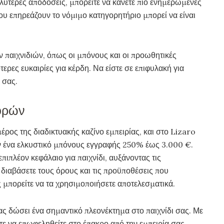
αλύτερες αποδόσεις, μπορείτε να κάνετε πιο ενημερωμένες
ου επηρεάζουν το νόμιμο κατηγορητήριο μπορεί να είναι
ων παιχνιδιών, όπως οι μπόνους και οι προωθητικές
ερες ευκαιρίες για κέρδη. Να είστε σε επιφυλακή για
 σας.
ορών
έρος της διαδικτυακής καζίνο εμπειρίας, και στο Lizaro
ύν ένα ελκυστικό μπόνους εγγραφής 250% έως 3.000 €.
πλέον κεφάλαιο για παιχνίδι, αυξάνοντας τις
 διαβάσετε τους όρους και τις προϋποθέσεις που
μπορείτε να τα χρησιμοποιήσετε αποτελεσματικά.
ς δώσει ένα σημαντικό πλεονέκτημα στο παιχνίδι σας. Με
ε να επωφεληθείτε στο έπακρο από την εμπειρία σας.