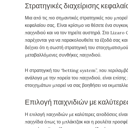
Στρατηγικές διαχείρισης κεφαλαί
Μια από τις πιο σημαντικές στρατηγικές που μπορεί
κεφαλαίου σας. Είναι κρίσιμο να θέσετε ένα συγκε
παιχνιδιού και να τον τηρείτε αυστηρά. Στο Lizaro
παρέχονται για να παρακολουθείτε τα έξοδά σας και 
δείχνει ότι η σωστή στρατηγική του στοιχηματισμο
μεταβαλλόμενες συνθήκες παιχνιδιού.
Η στρατηγική του “betting system”, που περιλαμβ
ανάλογα με την πορεία του παιχνιδιού, είναι επί
στοιχημάτων μπορεί να σας βοηθήσει να εκμεταλλευτε
Επιλογή παιχνιδιών με καλύτερε
Η επιλογή παιχνιδιών με καλύτερες αποδόσεις είναι 
παιχνίδια όπως το μπλάκτζακ και η ρουλέτα προσφέ