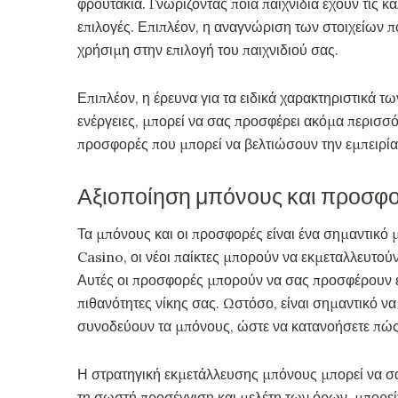
φρουτάκια. Γνωρίζοντας ποια παιχνίδια έχουν τις κ
επιλογές. Επιπλέον, η αναγνώριση των στοιχείων π
χρήσιμη στην επιλογή του παιχνιδιού σας.
Επιπλέον, η έρευνα για τα ειδικά χαρακτηριστικά τ
ενέργειες, μπορεί να σας προσφέρει ακόμα περισσότ
προσφορές που μπορεί να βελτιώσουν την εμπειρία
Αξιοποίηση μπόνους και προσφ
Τα μπόνους και οι προσφορές είναι ένα σημαντικό μ
Casino, οι νέοι παίκτες μπορούν να εκμεταλλευτο
Αυτές οι προσφορές μπορούν να σας προσφέρουν επι
πιθανότητες νίκης σας. Ωστόσο, είναι σημαντικό να
συνοδεύουν τα μπόνους, ώστε να κατανοήσετε πώς 
Η στρατηγική εκμετάλλευσης μπόνους μπορεί να σα
τη σωστή προσέγγιση και μελέτη των όρων, μπορείτ