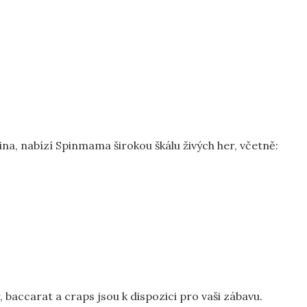
ina, nabízí Spinmama širokou škálu živých her, včetně:
, baccarat a craps jsou k dispozici pro vaši zábavu.