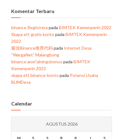
Komentar Terbaru
binance Registrera
pada
BIMTEK Kemenperin 2022
Skapa ett gratis konto
pada
BIMTEK Kemenperin
2022
最佳Binance推荐代码
pada
Internet Desa
“WargaNet” Malangbong
binance anm"alningsbonus
pada
BIMTEK
Kemenperin 2022
skapa ett binance-konto
pada
Potensi Usaha
BUMDesa
Calendar
AGUSTUS 2026
M
S
S
R
K
J
S