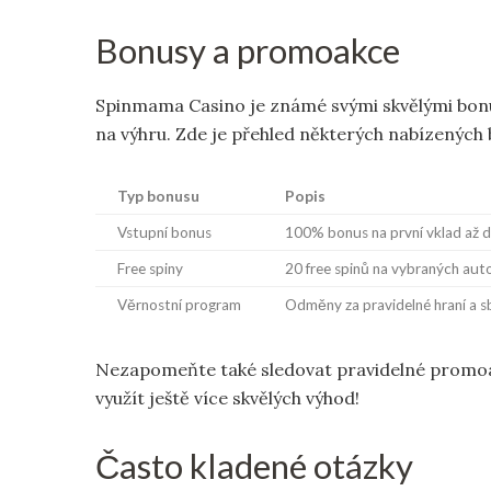
Bonusy a promoakce
Spinmama Casino je známé svými skvělými bonus
na výhru. Zde je přehled některých nabízených
Typ bonusu
Popis
Vstupní bonus
100% bonus na první vklad až 
Free spiny
20 free spinů na vybraných au
Věrnostní program
Odměny za pravidelné hraní a s
Nezapomeňte také sledovat pravidelné promoak
využít ještě více skvělých výhod!
Často kladené otázky