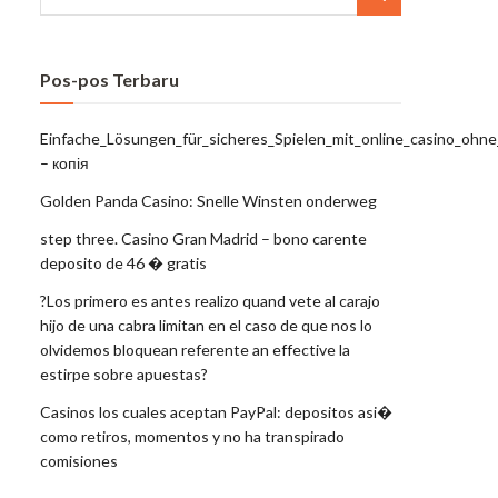
Pos-pos Terbaru
Einfache_Lösungen_für_sicheres_Spielen_mit_online_casino_ohn
– копія
Golden Panda Casino: Snelle Winsten onderweg
step three. Casino Gran Madrid – bono carente
deposito de 46 � gratis
?Los primero es antes realizo quand vete al carajo
hijo de una cabra limitan en el caso de que nos lo
olvidemos bloquean referente an effective la
estirpe sobre apuestas?
Casinos los cuales aceptan PayPal: depositos asi�
como retiros, momentos y no ha transpirado
comisiones