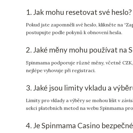
1. Jak mohu resetovat své heslo?
Pokud jste zapomněli své heslo, klikněte na “Za
postupujte podle pokynů k obnovení hesla.
2. Jaké měny mohu používat na
Spinmama podporuje různé měny, včetně CZK, 
nejlépe vyhovuje při registraci.
3. Jaké jsou limity vkladu a výbě
Limity pro vklady a výběry se mohou lišit v zá
sekci platebních metod na webu Spinmama pro
4. Je Spinmama Casino bezpečné