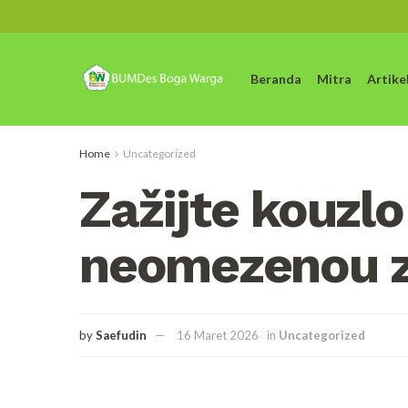
Beranda
Mitra
Artike
Home
Uncategorized
Zažijte kouzl
neomezenou 
by
Saefudin
16 Maret 2026
in
Uncategorized