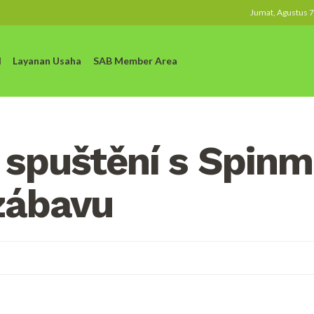
Jumat, Agustus 7
l
Layanan Usaha
SAB Member Area
o spuštění s Spin
zábavu