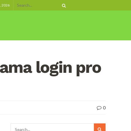
, 2026
mama login pro
0