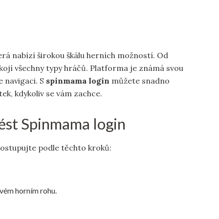
rá nabízí širokou škálu herních možností. Od
kojí všechny typy hráčů. Platforma je známá svou
e navigaci. S
spinmama login
můžete snadno
tek, kdykoliv se vám zachce.
vést Spinmama login
Postupujte podle těchto kroků:
avém horním rohu.