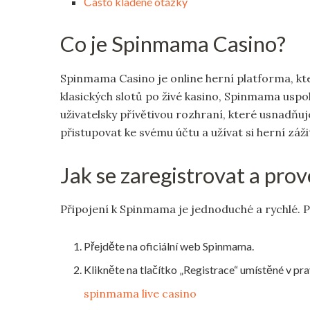
Často kladené otázky
Co je Spinmama Casino?
Spinmama Casino je online herní platforma, kte
klasických slotů po živé kasino, Spinmama uspo
uživatelsky přívětivou rozhraní, které usnadňuj
přistupovat ke svému účtu a užívat si herní záži
Jak se zaregistrovat a pro
Připojení k Spinmama je jednoduché a rychlé. 
Přejděte na oficiální web Spinmama.
Klikněte na tlačítko „Registrace“ umístěné v pr
spinmama live casino