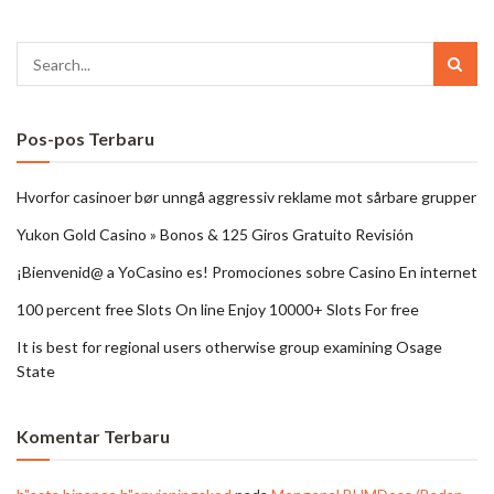
Pos-pos Terbaru
Hvorfor casinoer bør unngå aggressiv reklame mot sårbare grupper
Yukon Gold Casino » Bonos & 125 Giros Gratuito Revisión
¡Bienvenid@ a YoCasino es! Promociones sobre Casino En internet
100 percent free Slots On line Enjoy 10000+ Slots For free
It is best for regional users otherwise group examining Osage
State
Komentar Terbaru