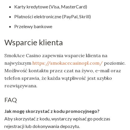
Karty kredytowe (Visa, MasterCard)
Płatności elektroniczne (PayPal, Skrill)
Przelewy bankowe
Wsparcie klienta
SmokAce Casino zapewnia wsparcie klienta na
najwyższym
https://smokacecasinopl.com/
poziomie.
Możliwość kontaktu przez czat na żywo, e-mail oraz
telefon sprawia, że każda wątpliwość jest szybko
rozwiązywana.
FAQ
Jak mogę skorzystać z kodu promocyjnego?
Aby skorzystać z kodu, wystarczy wpisać go podczas
rejestracji lub dokonywania depozytu.