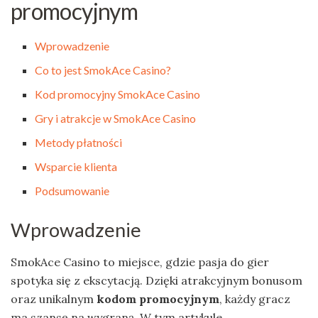
promocyjnym
Wprowadzenie
Co to jest SmokAce Casino?
Kod promocyjny SmokAce Casino
Gry i atrakcje w SmokAce Casino
Metody płatności
Wsparcie klienta
Podsumowanie
Wprowadzenie
SmokAce Casino to miejsce, gdzie pasja do gier
spotyka się z ekscytacją. Dzięki atrakcyjnym bonusom
oraz unikalnym
kodom promocyjnym
, każdy gracz
ma szansę na wygraną. W tym artykule