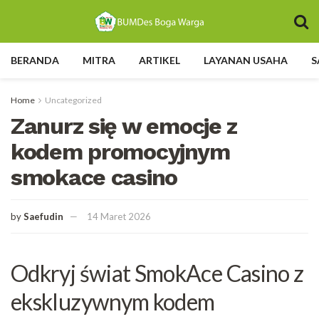
BERANDA
MITRA
ARTIKEL
LAYANAN USAHA
S
Home
Uncategorized
Zanurz się w emocje z
kodem promocyjnym
smokace casino
by
Saefudin
14 Maret 2026
Odkryj świat SmokAce Casino z
ekskluzywnym kodem