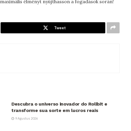
y maximális élményt nyújthasson a fogadások során!
Tweet
UNCATEGORIZED
Descubra o universo inovador do Rollbit e
transforme sua sorte em lucros reais
9 Agustus 2026
UNCATEGORIZED