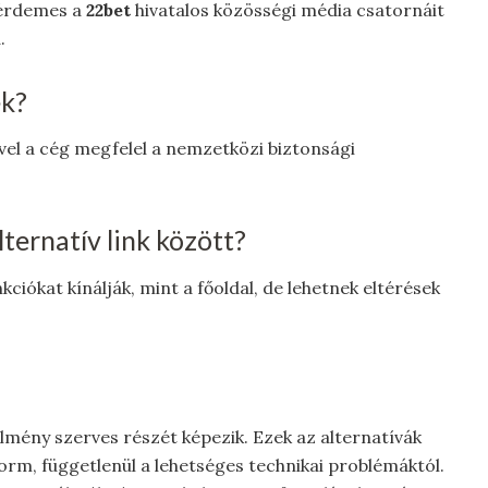
z érdemes a
22bet
hivatalos közösségi média csatornáit
.
ek?
ivel a cég megfelel a nemzetközi biztonsági
lternatív link között?
kciókat kínálják, mint a főoldal, de lehetnek eltérések
mény szerves részét képezik. Ezek az alternatívák
form, függetlenül a lehetséges technikai problémáktól.