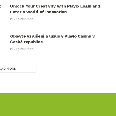
z
Unlock Your Creativity with Playio Login and
Enter a World of Innovation
9 Agustus 2026
UNCATEGORIZED
Objevte vzrušení a luxus v Playio Casinu v
České republice
9 Agustus 2026
OAD MORE