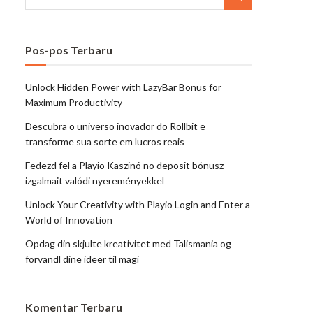
Pos-pos Terbaru
Unlock Hidden Power with LazyBar Bonus for
Maximum Productivity
Descubra o universo inovador do Rollbit e
transforme sua sorte em lucros reais
Fedezd fel a Playio Kaszinó no deposit bónusz
izgalmait valódi nyereményekkel
Unlock Your Creativity with Playio Login and Enter a
World of Innovation
Opdag din skjulte kreativitet med Talismania og
forvandl dine ideer til magi
Komentar Terbaru