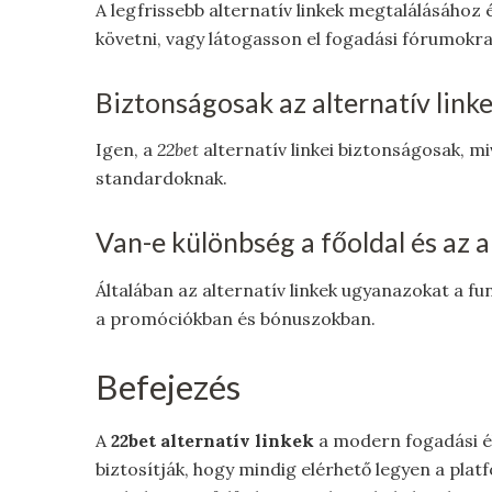
A legfrissebb alternatív linkek megtalálásáho
követni, vagy látogasson el fogadási fórumokra
Biztonságosak az alternatív link
Igen, a
22bet
alternatív linkei biztonságosak, m
standardoknak.
Van-e különbség a főoldal és az a
Általában az alternatív linkek ugyanazokat a fun
a promóciókban és bónuszokban.
Befejezés
A
22bet alternatív linkek
a modern fogadási él
biztosítják, hogy mindig elérhető legyen a plat