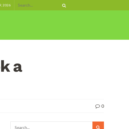
9, 2026
k a
0