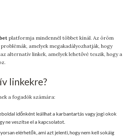
bet
platformja mindennél többet kínál. Az öröm
i problémák, amelyek megakadályozhatják, hogy
az alternatív linkek, amelyek lehetővé teszik, hogy a
oz.
ív linkekre?
znek a fogadók számára:
boldal időnként leállhat a karbantartás vagy jogi okok
gy ne veszítse el a kapcsolatot.
yorsan elérhetők, ami azt jelenti, hogy nem kell sokáig