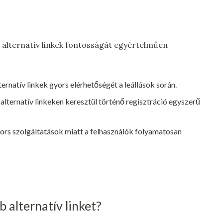
 alternatív linkek fontosságát egyértelműen
ternatív linkek gyors elérhetőségét a leállások során.
 alternatív linkeken keresztül történő regisztráció egyszerű
yors szolgáltatások miatt a felhasználók folyamatosan
 alternatív linket?