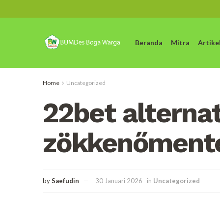
Beranda
Mitra
Artike
Home
Uncategorized
22bet alterna
zökkenőmente
by
Saefudin
30 Januari 2026
in
Uncategorized