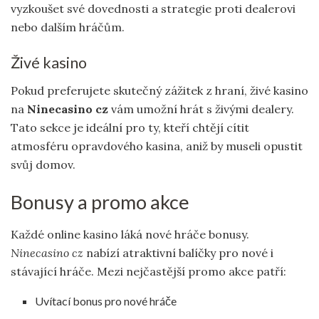
vyzkoušet své dovednosti a strategie proti dealerovi
nebo dalším hráčům.
Živé kasino
Pokud preferujete skutečný zážitek z hraní, živé kasino
na
Ninecasino cz
vám umožní hrát s živými dealery.
Tato sekce je ideální pro ty, kteří chtějí cítit
atmosféru opravdového kasina, aniž by museli opustit
svůj domov.
Bonusy a promo akce
Každé online kasino láká nové hráče bonusy.
Ninecasino cz
nabízí atraktivní balíčky pro nové i
stávající hráče. Mezi nejčastější promo akce patří:
Uvítací bonus pro nové hráče