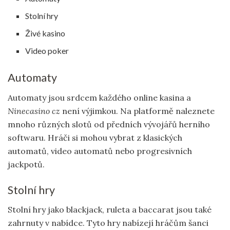
Stolní hry
Živé kasino
Video poker
Automaty
Automaty jsou srdcem každého online kasina a
Ninecasino cz
není výjimkou. Na platformě naleznete
mnoho různých slotů od předních vývojářů herního
softwaru. Hráči si mohou vybrat z klasických
automatů, video automatů nebo progresivních
jackpotů.
Stolní hry
Stolní hry jako blackjack, ruleta a baccarat jsou také
zahrnuty v nabídce. Tyto hry nabízejí hráčům šanci