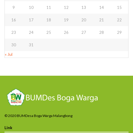
9
10
11
12
13
14
15
16
17
18
19
20
21
22
23
24
25
26
27
28
29
30
31
« Jul
© 2020 BUMDesa Boga Warga Malangbong
Link