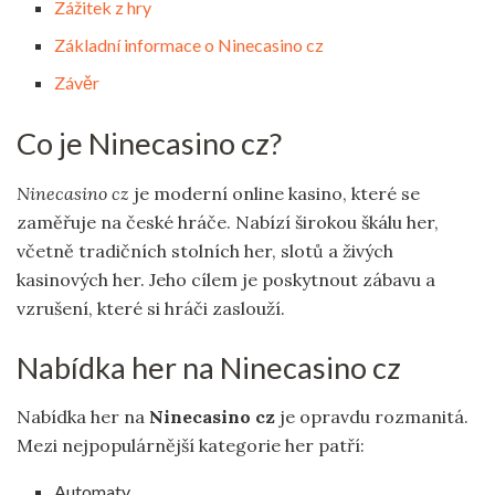
Zážitek z hry
Základní informace o Ninecasino cz
Závěr
Co je Ninecasino cz?
Ninecasino cz
je moderní online kasino, které se
zaměřuje na české hráče. Nabízí širokou škálu her,
včetně tradičních stolních her, slotů a živých
kasinových her. Jeho cílem je poskytnout zábavu a
vzrušení, které si hráči zaslouží.
Nabídka her na Ninecasino cz
Nabídka her na
Ninecasino cz
je opravdu rozmanitá.
Mezi nejpopulárnější kategorie her patří:
Automaty