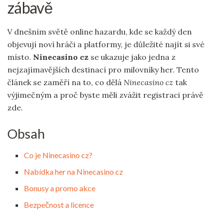
zábavě
V dnešním světě online hazardu, kde se každý den
objevují noví hráči a platformy, je důležité najít si své
místo.
Ninecasino cz
se ukazuje jako jedna z
nejzajímavějších destinací pro milovníky her. Tento
článek se zaměří na to, co dělá
Ninecasino cz
tak
výjimečným a proč byste měli zvážit registraci právě
zde.
Obsah
Co je Ninecasino cz?
Nabídka her na Ninecasino cz
Bonusy a promo akce
Bezpečnost a licence