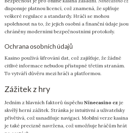
Bezpečnost je pro online kasina zásadní.
Ninecasino cz
disponuje platnou licencí, což znamená, že splňuje
veškeré regulace a standardy. Hráči se mohou
spolehnout na to, že jejich osobní a finanční údaje jsou
chráněny moderními bezpečnostními protokoly.
Ochrana osobních údajů
Kasino používá šifrování dat, což zajišťuje, že žádné
citlivé informace nebudou přístupné třetím stranám.
To vytváří důvěru mezi hráči a platformou.
Zážitek z hry
Jedním z hlavních faktorů úspěchu
Ninecasino cz
je
skvělý herní zážitek. Stránka je intuitivní a uživatelsky
přívětivá, což usnadňuje navigaci. Mobilní verze kasina
je také precizně navržena, což umožňuje hráčům hrát