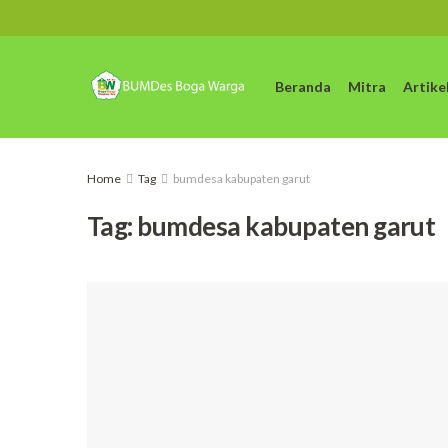
Beranda
Mitra
Artike
Home
Tag
bumdesa kabupaten garut
Tag:
bumdesa kabupaten garut