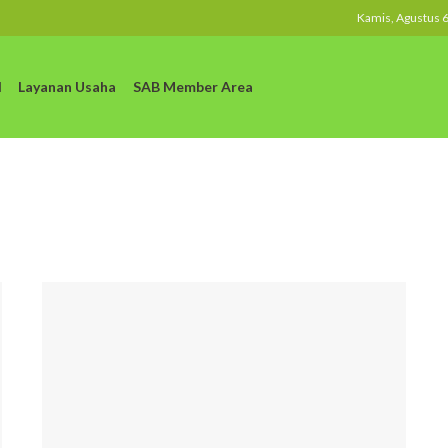
Kamis, Agustus 6
l
Layanan Usaha
SAB Member Area