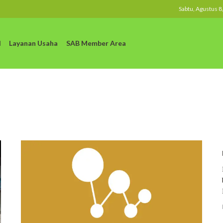
Sabtu, Agustus 8
l
Layanan Usaha
SAB Member Area