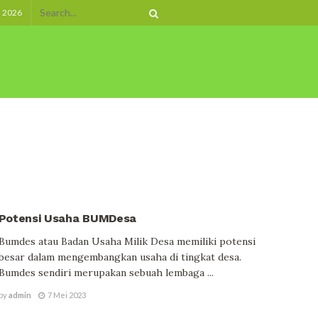
, 2026
BERITA SEPUTAR DESA
Potensi Usaha BUMDesa
Bumdes atau Badan Usaha Milik Desa memiliki potensi
besar dalam mengembangkan usaha di tingkat desa.
Bumdes sendiri merupakan sebuah lembaga ...
by
admin
7 Mei 2023