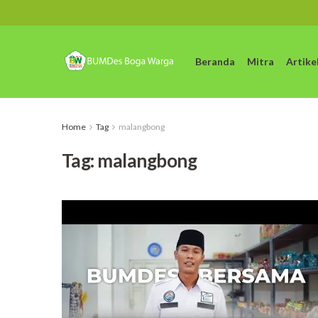
Beranda
Mitra
Artike
Home
Tag
malangbong
Tag:
malangbong