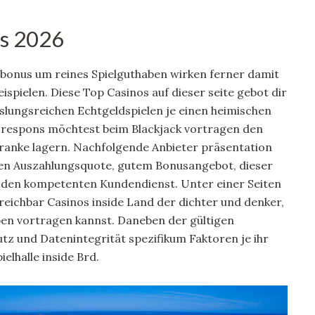
os 2026
bonus um reines Spielguthaben wirken ferner damit
spielen. Diese Top Casinos auf dieser seite gebot dir
slungsreichen Echtgeldspielen je einen heimischen
 respons möchtest beim Blackjack vortragen den
Pranke lagern. Nachfolgende Anbieter präsentation
en Auszahlungsquote, gutem Bonusangebot, dieser
 den kompetenten Kundendienst. Unter einer Seiten
rreichbar Casinos inside Land der dichter und denker,
pen vortragen kannst. Daneben der gültigen
utz und Datenintegrität spezifikum Faktoren je ihr
elhalle inside Brd.