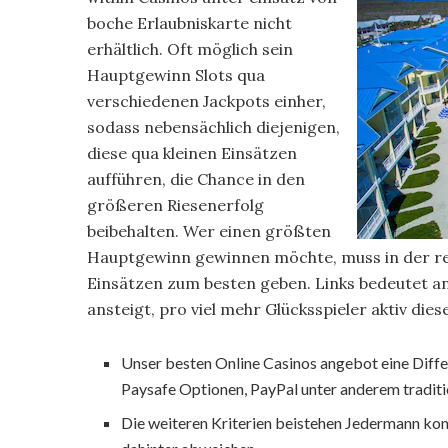
boche Erlaubniskarte nicht
erhältlich. Oft möglich sein
Hauptgewinn Slots qua
verschiedenen Jackpots einher,
sodass nebensächlich diejenigen,
diese qua kleinen Einsätzen
aufführen, die Chance in den
größeren Riesenerfolg
beibehalten. Wer einen größten
Hauptgewinn gewinnen möchte, muss in der re
Einsätzen zum besten geben. Links bedeutet an
ansteigt, pro viel mehr Glücksspieler aktiv dies
Unser besten Online Casinos angebot eine Diffe
Paysafe Optionen, PayPal unter anderem tradit
Die weiteren Kriterien beistehen Jedermann kon