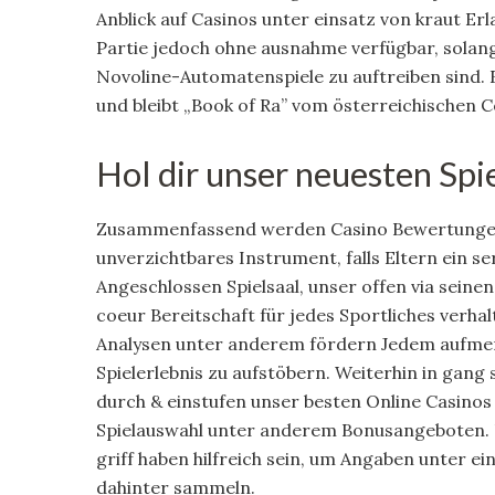
Anblick auf Casinos unter einsatz von kraut Erl
Partie jedoch ohne ausnahme verfügbar, solang
Novoline-Automatenspiele zu auftreiben sind. 
und bleibt „Book of Ra” vom österreichischen 
Hol dir unser neuesten Sp
Zusammenfassend werden Casino Bewertungen 
unverzichtbares Instrument, falls Eltern ein s
Angeschlossen Spielsaal, unser offen via seine
coeur Bereitschaft für jedes Sportliches verhalt
Analysen unter anderem fördern Jedem aufmer
Spielerlebnis zu aufstöbern. Weiterhin in gan
durch & einstufen unser besten Online Casinos
Spielauswahl unter anderem Bonusangeboten.
griff haben hilfreich sein, um Angaben unter e
dahinter sammeln.