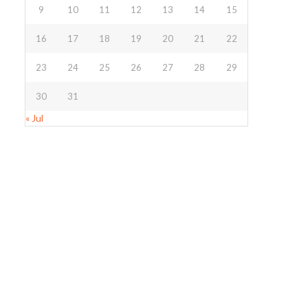
9
10
11
12
13
14
15
16
17
18
19
20
21
22
23
24
25
26
27
28
29
30
31
« Jul