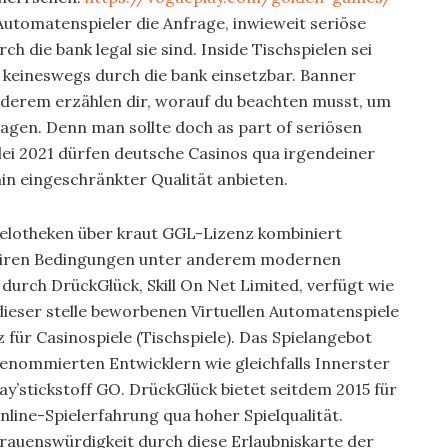
utomatenspieler die Anfrage, inwieweit seriöse
h die bank legal sie sind. Inside Tischspielen sei
keineswegs durch die bank einsetzbar. Banner
nderem erzählen dir, worauf du beachten musst, um
ragen. Denn man sollte doch as part of seriösen
lei 2021 dürfen deutsche Casinos qua irgendeiner
in eingeschränkter Qualität anbieten.
ielotheken über kraut GGL-Lizenz kombiniert
fairen Bedingungen unter anderem modernen
urch DrückGlück, Skill On Net Limited, verfügt wie
ieser stelle beworbenen Virtuellen Automatenspiele
 für Casinospiele (Tischspiele). Das Spielangebot
nommierten Entwicklern wie gleichfalls Innerster
y’stickstoff GO. DrückGlück bietet seitdem 2015 für
line-Spielerfahrung qua hoher Spielqualität.
rauenswürdigkeit durch diese Erlaubniskarte der