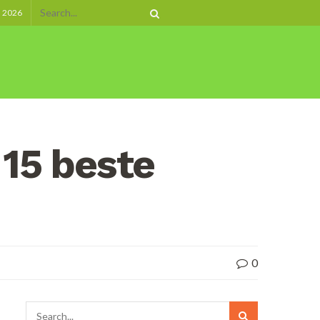
, 2026
15 beste
0