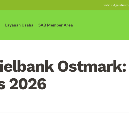
Sabtu, Agustus 8
l
Layanan Usaha
SAB Member Area
elbank Ostmark: 
s 2026